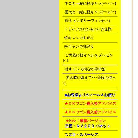
B
ネコと一緒に軽キャン(=^・^=)
C
愛犬と一緒に軽キャン(=^ェ^=)
D
軽キャンでサーフィン(^_^)
E
トライアスロン&バイク仕様
F
軽キャンで山登り
F
軽キャンで城巡り
G
ご両親に軽キャンをプレゼン
ト！
G
軽キャンで街なか車中泊
Ｒ
災害時に備えて･･･普段も使っ
て
L
◆お客様よりのメール＆お便り
L
★ＯＫワゴン購入後アドバイス
L
★ＯＫワゴン購入前アドバイス
M
★New！
最新バージョン
A
日産・ＮＶ２００ バネット
B
スズキ・スペーシア