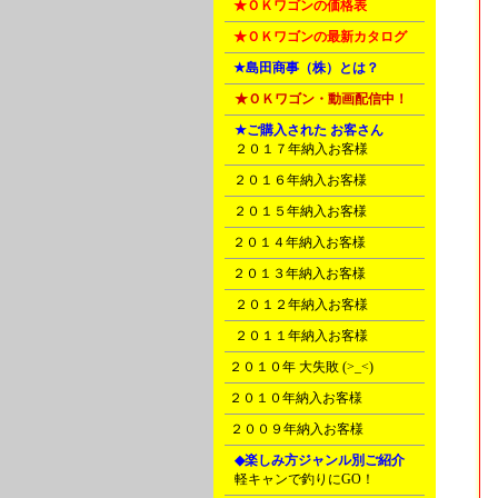
B
★ＯＫワゴンの価格表
B
★ＯＫワゴンの最新カタログ
C
★島田商事（株）とは？
D
★ＯＫワゴン・動画配信中！
D
★ご購入された お客さん
A
２０１７年納入お客様
B
２０１６年納入お客様
C
２０１５年納入お客様
E
２０１４年納入お客様
F
２０１３年納入お客様
G
２０１２年納入お客様
H
２０１１年納入お客様
I
２０１０年 大失敗 (>_<)
I
２０１０年納入お客様
J
２００９年納入お客様
K
◆楽しみ方ジャンル別ご紹介
A
軽キャンで釣りにGO！