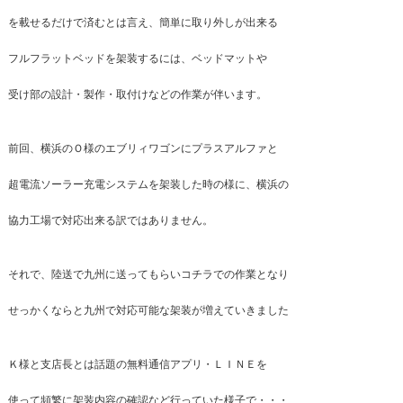
を載せるだけで済むとは言え、簡単に取り外しが出来る
フルフラットベッドを架装するには、ベッドマットや
受け部の設計・製作・取付けなどの作業が伴います。
前回、横浜のＯ様のエブリィワゴンにプラスアルファと
超電流ソーラー充電システムを架装した時の様に、横浜の
協力工場で対応出来る訳ではありません。
それで、陸送で九州に送ってもらいコチラでの作業となり
せっかくならと九州で対応可能な架装が増えていきました
Ｋ様と支店長とは話題の無料通信アプリ・ＬＩＮＥを
使って頻繁に架装内容の確認など行っていた様子で・・・