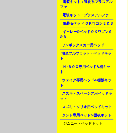
A
電装キット：進化系プラスアル
ファ
B
電装キット：プラスアルファ
D
電装＆ベッド ＯＫワゴンＥ＆Ｂ
G
ギャレー&ベッドＯＫワゴンＧ
&Ｂ
J
ワンボックスカー用ベッド
J
簡単フルフラット・ベッドキッ
ト
K
Ｎ･ＢＯＸ専用ベッド&棚キッ
ト
L
ウェイク専用ベッド&棚板キッ
ト
L
スズキ・スペーシア用ベッドキ
ット
L
スズキ・ソリオ用ベッドキット
L
タント専用ベッド&棚板キット
M
ジムニー・ベッドキット