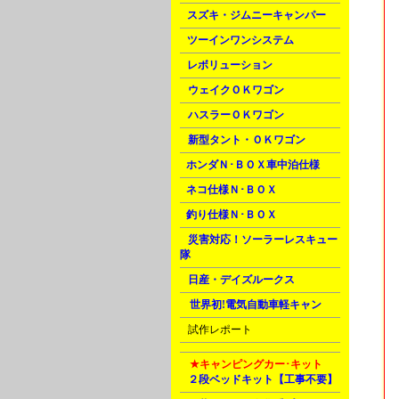
C
スズキ・ジムニーキャンパー
C
ツーインワンシステム
C
レボリューション
D
ウェイクＯＫワゴン
D
ハスラーＯＫワゴン
D
新型タント・ＯＫワゴン
E
ホンダＮ･ＢＯＸ車中泊仕様
F
ネコ仕様Ｎ･ＢＯＸ
F
釣り仕様Ｎ･ＢＯＸ
H
災害対応！ソーラーレスキュー
隊
H
日産・デイズルークス
M
世界初!電気自動車軽キャン
U
試作レポート
M
★キャンピングカー･キット
A
２段ベッドキット【工事不要】