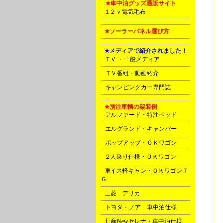
N
★車中泊グッズ通販サイト
P
１２ｖ電気毛布
P
★ソーラーパネル選び方
E
★メディアで紹介されました！
C
ＴＶ ・一般メディア
D
ＴＶ番組・動画紹介
D
キャンピングカー専門誌
E
★別注車輌の架装例
A
アルファード・特注ベッド
A
エルグランド・キャンパー
A
ポップアップ・ＯＫワゴン
B
２人乗り仕様・ＯＫワゴン
B
車イス軽キャン・ＯＫワゴンＴ
Ｇ
C
三菱 デリカ
D
トヨタ・ノア 車中泊仕様
D
日産Newセレナ・車中泊仕様