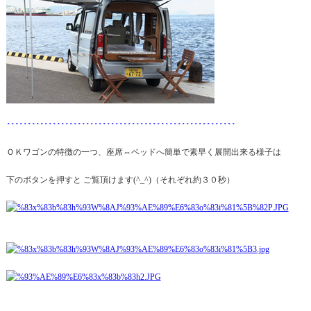
･･･････････････････････････････････････････････････････
ＯＫワゴンの特徴の一つ、座席⇔ベッドへ簡単で素早く展開出来る様子は
下のボタンを押すと ご覧頂けます(^_^)（それぞれ約３０秒）