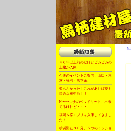
軽キャン 軽自動車 キャンピングカー 福岡 
«
４０年以上前のだけどピカピカの
上物が入庫
今後のイベントご案内：山口・東
京・福岡・熊本etc.
知らんかった！これがあれば夏も
快適な車中泊！？
Newセレナのベッドキット、出来
てるけれど・・・
福岡Ｓ様エブリィ入庫してきまし
た！
横浜滞在８０分、５つのミッショ