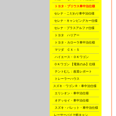
D
トヨタ・プリウス車中泊仕様
F
セレナ・こだわり車中泊仕様
F
セレナ・キャンピングカー仕様
F
セレナ・プラスアルファ仕様
G
トヨタ ハリアー
G
トヨタ・カローラ車中泊仕様
G
マツダ ＣＸ－５
H
ハイエース・ＯＫワゴン
P
ＯＫワゴン 【電装のみ】仕様
Q
テントむし：改造レポート
X
トレーラーハウス
l
スズキ・ワゴンＲ・車中泊仕様
m
エリシオン・車中泊仕様
m
オデッセイ・車中泊仕様
m
スズキ・パレット・車中泊仕様
o
レーサーバイク軽キャン