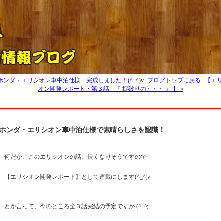
大川 OKワゴン キャンピングカー トスケンブログ 福岡トスケンブログ
 ホンダ・エリシオン車中泊仕様 完成しました！(^_^)v
|
ブログトップに戻る
|
【エ
オン開発レポート・第３話 『 掟破りの・・・ 』 】 »
ホンダ・エリシオン車中泊仕様で素晴らしさを認識！
何だか、このエリシオンの話、長くなりそうですので
【エリシオン開発レポート】として連載にします(^_^)v
とか言って、今のところ全３話完結の予定ですが (^_^;