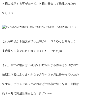
Ｋ様に提示する事が出来て、Ｋ様も安心して発注されたの
でしょう。
これがＫ様から注文を頂いた時のＬＩＮＥやりとりらしく
支店長から直ぐに送られてきました ♪d(^o^)b♪
また、別注の場合は不確定で日数が掛かる作業ばかりなので
納期は内容によりますが２ヶ月半～３ヶ月は掛かっていたの
ですが、プラスアルファのおかげで格段に短くなり、今回は
約１ヶ月で完成出来ました (^ .^)y-~~~