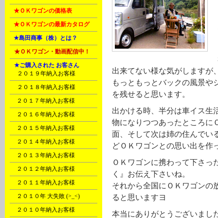
B
★ＯＫワゴンの価格表
B
★ＯＫワゴンの最新カタログ
C
★島田商事（株）とは？
D
★ＯＫワゴン・動画配信中！
D
★ご購入された お客さん
出来てない様な気がしますが
A8
２０１９年納入お客様
もっともっとバックの風景や
A9
２０１８年納入お客様
を残せると思います。
B1
２０１７年納入お客様
出かける時、半分は車イス生
B2
２０１６年納入お客様
物になりつつあったところに
B3
２０１５年納入お客様
面、そして次は姉の住んでい
B4
２０１４年納入お客様
どＯＫワゴンとの思い出を作
B5
２０１３年納入お客様
ＯＫワゴンに携わって下さっ
B6
２０１２年納入お客様
く』お伝え下さいね。
B7
２０１１年納入お客様
それから全国にＯＫワゴンの
B8
２０１０年 大失敗 (>_<)
ると思いますヨ
B8
２０１０年納入お客様
本当にありがとうございまし