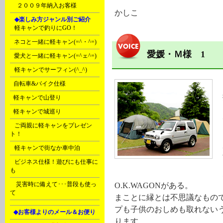
B9
２００９年納入お客様
かしこ
K
◆楽しみ方ジャンル別ご紹介
A
軽キャンで釣りにGO！
B
ネコと一緒に軽キャン(=^・^=)
愛媛・Ｍ様 1
C
愛犬と一緒に軽キャン(=^ェ^=)
D
軽キャンでサーフィン(^_^)
E
自転車&バイク仕様
F
軽キャンで山登り
F
軽キャンで城巡り
G
ご両親に軽キャンをプレゼン
ト！
G
軽キャンで街なか車中泊
H
ビジネス仕様！遊びにも仕事に
も
Ｒ
災害時に備えて･･･普段も使っ
O.K.WAGONがある。
て
まことに縁とは不思議なもの
プも子供のおしめも取れないう
L
◆お客様よりのメール＆お便り
ります。