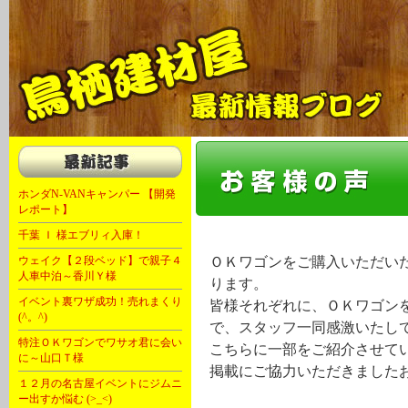
トスケンブログ
ホンダN-VANキャンパー 【開発
レポート】
千葉 Ｉ 様エブリィ入庫！
ＯＫワゴンをご購入いただい
ウェイク【２段ベッド】で親子４
人車中泊～香川Ｙ様
ります。
イベント裏ワザ成功！売れまくり
皆様それぞれに、ＯＫワゴン
(^。^)
で、スタッフ一同感激いたし
特注ＯＫワゴンでワサオ君に会い
こちらに一部をご紹介させて
に～山口Ｔ様
掲載にご協力いただきました
１２月の名古屋イベントにジムニ
ー出すか悩む (>_<)