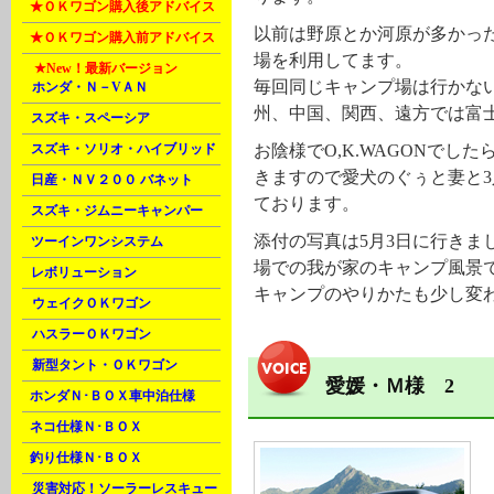
L
★ＯＫワゴン購入後アドバイス
以前は野原とか河原が多かった
L
★ＯＫワゴン購入前アドバイス
場を利用してます。
M
★New！
最新バージョン
毎回同じキャンプ場は行かな
A
ホンダ・Ｎ－VＡＮ
州、中国、関西、遠方では富
B
スズキ・スペーシア
お陰様でO,K.WAGONで
B
スズキ・ソリオ・ハイブリッド
きますので愛犬のぐぅと妻と
B
日産・ＮＶ２００ バネット
ております。
C
スズキ・ジムニーキャンパー
添付の写真は5月3日に行きま
C
ツーインワンシステム
場での我が家のキャンプ風景
C
レボリューション
キャンプのやりかたも少し変
D
ウェイクＯＫワゴン
D
ハスラーＯＫワゴン
D
新型タント・ＯＫワゴン
愛媛・Ｍ様 2
E
ホンダＮ･ＢＯＸ車中泊仕様
F
ネコ仕様Ｎ･ＢＯＸ
F
釣り仕様Ｎ･ＢＯＸ
H
災害対応！ソーラーレスキュー