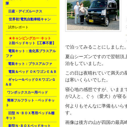
隊
H
日産・デイズルークス
M
世界初!電気自動車軽キャン
U
試作レポート
M
★キャンピングカー･キット
A
２段ベッドキット【工事不要】
で泊ってみることにしました
A
電装キット：進化系プラスアル
ファ
夏山シーズンですので翌朝頂
泊をしていました。
B
電装キット：プラスアルファ
D
電装＆ベッド ＯＫワゴンＥ＆Ｂ
この日は夜晴れていて満天の星
は寒いくらいでした。
G
ギャレー&ベッドＯＫワゴンＧ
&Ｂ
寝心地の感想ですが、いまま
J
ワンボックスカー用ベッド
が2人と、ぐぅ（愛犬）が寝
J
簡単フルフラット・ベッドキッ
ト
何よりもそんなに準備もいら
す。
K
旧型 Ｎ･ＢＯＸ専用ベッド&棚
キット
画像は後方の山が四国の最高峰
K
新型Ｎ･ＢＯＸベッドキット