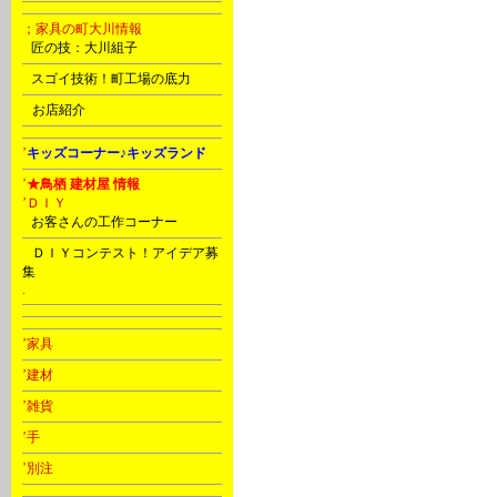
；家具の町大川情報
B
匠の技：大川組子
C
スゴイ技術！町工場の底力
D
お店紹介
’
キッズコーナー♪キッズランド
’
★鳥栖 建材屋 情報
’ＤＩＹ
C
お客さんの工作コーナー
D
ＤＩＹコンテスト！アイデア募
集
.
’家具
’建材
’雑貨
’手
’別注