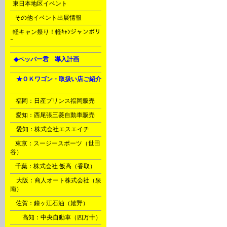
J
東日本地区イベント
N
その他イベント出展情報
c
軽キャン祭り！軽ｷｬﾝジャンボリ
ｰ
L
◆ペッパー君 導入計画
Ｈ
★ＯＫワゴン・取扱い店ご紹介
A
B
福岡：日産プリンス福岡販売
C
愛知：西尾張三菱自動車販売
D
愛知：株式会社エスエイチ
E
東京：スージースポーツ（世田
谷）
F
千葉：株式会社 飯高（香取）
G
大阪：商人オート株式会社（泉
南）
M
佐賀：鐘ヶ江石油（嬉野）
Ｉ
高知：中央自動車（四万十）