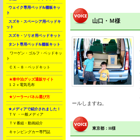
L
ウェイク専用ベッド&棚板キッ
ト
山口・Ｍ様
L
スズキ・スペーシア用ベッドキ
ット
L
スズキ・ソリオ用ベッドキット
L
タント専用ベッド&棚板キット
M
ワーゲン・ゴルフ・ベッドキッ
ト
N
ＣＸ－８・ベッドキット
U
★車中泊グッズ通販サイト
P
１２ｖ電気毛布
V
★ソーラーパネル選び方
ールしますね。
E
★メディアで紹介されました！
C
ＴＶ ・一般メディア
D
ＴＶ番組・動画紹介
東京都：H様
D
キャンピングカー専門誌