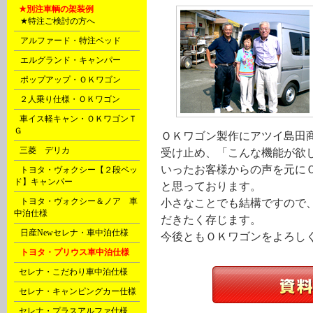
E
★別注車輌の架装例
A
★特注ご検討の方へ
A
アルファード・特注ベッド
A
エルグランド・キャンパー
A
ポップアップ・ＯＫワゴン
B
２人乗り仕様・ＯＫワゴン
B
車イス軽キャン・ＯＫワゴンＴ
Ｇ
ＯＫワゴン製作にアツイ島田
C
三菱 デリカ
受け止め、「こんな機能が欲
いったお客様からの声を元に
D
トヨタ・ヴォクシー【２段ベッ
ド】キャンパー
と思っております。
D
トヨタ・ヴォクシー＆ノア 車
小さなことでも結構ですので
中泊仕様
だきたく存じます。
D
日産Newセレナ・車中泊仕様
今後ともＯＫワゴンをよろし
D
トヨタ・プリウス車中泊仕様
F
セレナ・こだわり車中泊仕様
F
セレナ・キャンピングカー仕様
F
セレナ・プラスアルファ仕様