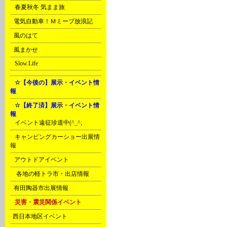
D
春夏秋冬 気まま旅
E
電気自動車！Ｍミーブ放浪記
E
風のはて
E
風まかせ
G
Slow.Life
H
☆【今後の】展示・イベント情
報
H
☆【終了済】展示・イベント情
報
A
イベント遠征珍道中(^_^;
A
キャンピングカーショー出展情
報
B
アウトドアイベント
D
各地の軽トラ市・出店情報
F
有田陶器市出展情報
H
災害・震災関係イベント
J
西日本地区イベント