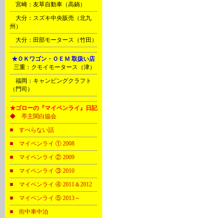
Ｎ
宮崎：友草自動車（高鍋）
Ｏ
大分：スズキ中央販売（北九
州）
Ｏ
大分：田部モータース（竹田）
Ⅰ
★ＯＫワゴン・ＯＥＭ 取扱い店
B
三重：クモイモータース（津）
Ｐ
福岡：キャンピングクラフト
（門司）
★ゴローの『マイペンライ』日記
◆ 亭主関白協会
■ すべらない話
■ マイペンライ ① 2008
■ マイペンライ ② 2009
■ マイペンライ ③ 2010
■ マイペンライ ④ 2011＆2012
■ マイペンライ ⑤ 2013～
■ 街中車中泊