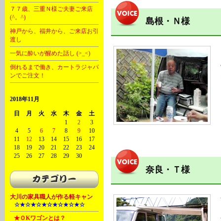
７７歳、三重Ｎ様ご夫妻ご来店
(^。^)
島根・Ｎ様
神戸から、福井から、ご来店お引
渡し
一気に酔いが醒めた話し (>_<)
倒れるまで働き、カートラジャパ
ンでご注文！
2018年11月
日
月
火
水
木
金
土
1
2
3
4
5
6
7
8
9
10
11
12
13
14
15
16
17
18
19
20
21
22
23
24
25
26
27
28
29
30
奈良・Ｔ様
大川の家具職人が作る軽キャン
A
☆★☆★☆★☆★☆★☆★☆
B
★ＯKワゴンとは？