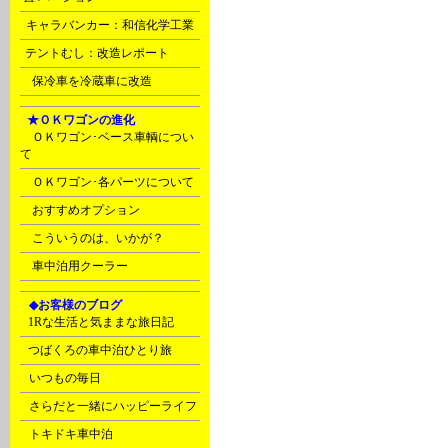
u
キャラバンカー：和信化学工業
z
テントむし：改造レポート
Ｙ
保冷車を冷蔵車に改造
F
★ＯＫワゴンの進化
ＯＫワゴン･ベース車輌につい
て
ＯＫワゴン･各パーツについて
おすすめオプション
こういうのは、いかが？
車中泊用クーラー
G
◆お客様のブログ
C
1Rな生活と気ままな旅日記
C
つばくろの車中泊ひとり旅
D
いつもの毎日
D
さらだと一緒にハッピーライフ
D
トキドキ車中泊