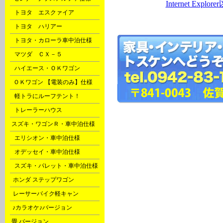
Internet Ex
G
トヨタ エスクァイア
G
トヨタ ハリアー
G
トヨタ・カローラ車中泊仕様
G
マツダ ＣＸ－５
H
ハイエース・ＯＫワゴン
P
ＯＫワゴン 【電装のみ】仕様
Q
軽トラにルーフテント！
X
トレーラーハウス
l
スズキ・ワゴンＲ・車中泊仕様
m
エリシオン・車中泊仕様
m
オデッセイ・車中泊仕様
m
スズキ・パレット・車中泊仕様
o
ホンダ ステップワゴン
o
レーサーバイク軽キャン
s
♪カラオケ♪バージョン
t
畳 バージョン