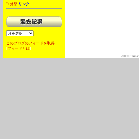
">外部
リンク
このブログのフィードを取得
[
フィードとは
]
2008©Shimadas