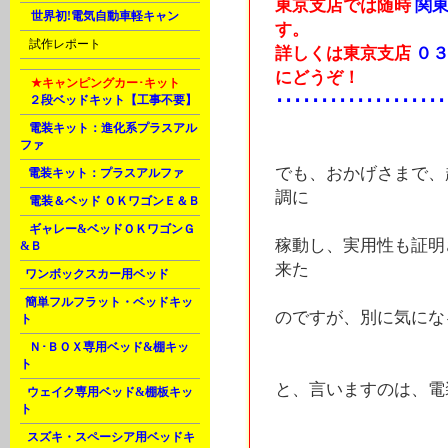
東京支店では随時
関東
M
世界初!電気自動車軽キャン
す。
U
試作レポート
詳しくは東京支店
０３
にどうぞ！
M
★キャンピングカー･キット
･･･････････････････
A
２段ベッドキット【工事不要】
A
電装キット：進化系プラスアル
ファ
でも、おかげさまで、
B
電装キット：プラスアルファ
調に
D
電装＆ベッド ＯＫワゴンＥ＆Ｂ
G
ギャレー&ベッドＯＫワゴンＧ
稼動し、実用性も証明
&Ｂ
来た
J
ワンボックスカー用ベッド
J
簡単フルフラット・ベッドキッ
のですが、別に気にな
ト
K
Ｎ･ＢＯＸ専用ベッド&棚キッ
ト
と、言いますのは、電
L
ウェイク専用ベッド&棚板キッ
ト
L
スズキ・スペーシア用ベッドキ