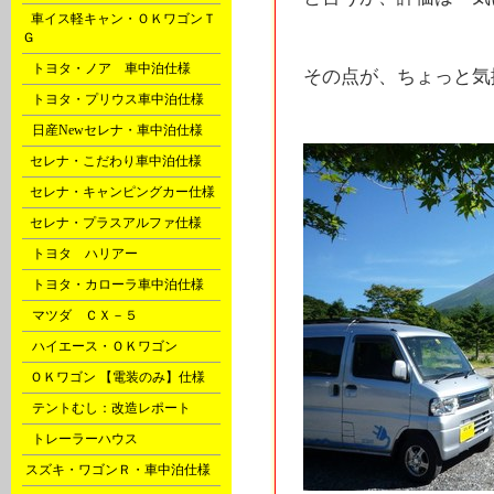
B
車イス軽キャン・ＯＫワゴンＴ
Ｇ
D
トヨタ・ノア 車中泊仕様
その点が、ちょっと
D
トヨタ・プリウス車中泊仕様
D
日産Newセレナ・車中泊仕様
F
セレナ・こだわり車中泊仕様
F
セレナ・キャンピングカー仕様
F
セレナ・プラスアルファ仕様
G
トヨタ ハリアー
G
トヨタ・カローラ車中泊仕様
G
マツダ ＣＸ－５
H
ハイエース・ＯＫワゴン
P
ＯＫワゴン 【電装のみ】仕様
Q
テントむし：改造レポート
X
トレーラーハウス
l
スズキ・ワゴンＲ・車中泊仕様