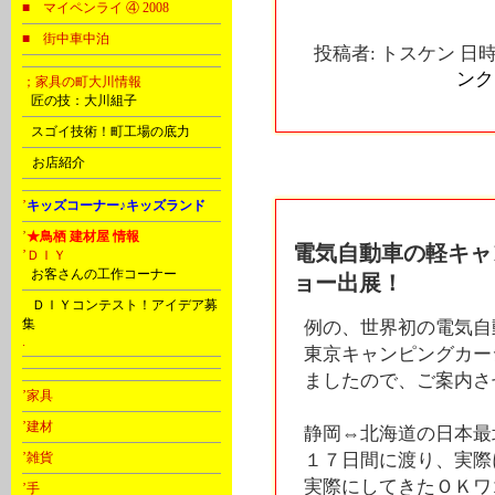
■ マイペンライ ④ 2008
■ 街中車中泊
投稿者: トスケン 日時: 
ンク
；家具の町大川情報
B
匠の技：大川組子
C
スゴイ技術！町工場の底力
D
お店紹介
2012年07月05日
’
キッズコーナー♪キッズランド
’
★鳥栖 建材屋 情報
電気自動車の軽キャ
’ＤＩＹ
C
お客さんの工作コーナー
ョー出展！
D
ＤＩＹコンテスト！アイデア募
集
例の、世界初の電気自
.
東京キャンピングカー
ましたので、ご案内させ
’家具
’建材
静岡⇔北海道の日本最
’雑貨
１７日間に渡り、実際
実際にしてきたＯＫワ
’手