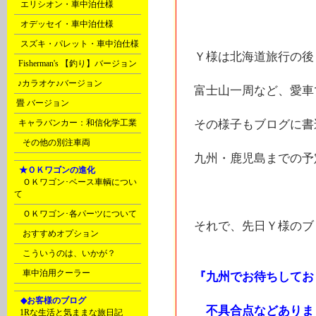
m
エリシオン・車中泊仕様
m
オデッセイ・車中泊仕様
m
スズキ・パレット・車中泊仕様
Ｙ様は北海道旅行の後
o
Fisherman's 【釣り】バージョン
s
♪カラオケ♪バージョン
富士山一周など、愛車
t
畳 バージョン
u
キャラバンカー：和信化学工業
その様子もブログに書
Ｙ
その他の別注車両
九州・鹿児島までの予
F
★ＯＫワゴンの進化
ＯＫワゴン･ベース車輌につい
て
ＯＫワゴン･各パーツについて
それで、先日Ｙ様のブ
おすすめオプション
こういうのは、いかが？
車中泊用クーラー
『九州でお待ちしてお
G
◆お客様のブログ
不具合点などありま
C
1Rな生活と気ままな旅日記