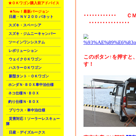
L
★ＯＫワゴン購入前アドバイス
M
★New！
最新バージョン
････････････ ＣＭ 
A
日産・ＮＶ２００ バネット
･･･････････････
B
スズキ・スペーシア
C
スズキ・ジムニーキャンパー
C
ツーインワンシステム
C
レボリューション
このボタン↑を押すと
D
ウェイクＯＫワゴン
す！
D
ハスラーＯＫワゴン
D
新型タント・ＯＫワゴン
E
ホンダＮ･ＢＯＸ車中泊仕様
F
ネコ仕様Ｎ･ＢＯＸ
F
釣り仕様Ｎ･ＢＯＸ
G
プリウス・車中泊仕様
H
災害対応！ソーラーレスキュー
隊
H
日産・デイズルークス