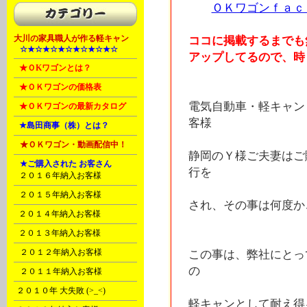
ＯＫワゴンｆａｃ
大川の家具職人が作る軽キャン
ココに掲載するまでも
A
☆★☆★☆★☆★☆★☆★☆
アップしてるので、時々
B
★ＯKワゴンとは？
B
★ＯＫワゴンの価格表
電気自動車・軽キャン
B
★ＯＫワゴンの最新カタログ
客様
C
★島田商事（株）とは？
D
★ＯＫワゴン・動画配信中！
静岡のＹ様ご夫妻はご
D
★ご購入された お客さん
行を
B
２０１６年納入お客様
C
２０１５年納入お客様
され、その事は何度か
E
２０１４年納入お客様
F
２０１３年納入お客様
G
２０１２年納入お客様
この事は、弊社にとっ
の
H
２０１１年納入お客様
I
２０１０年 大失敗 (>_<)
軽キャンとして耐え得