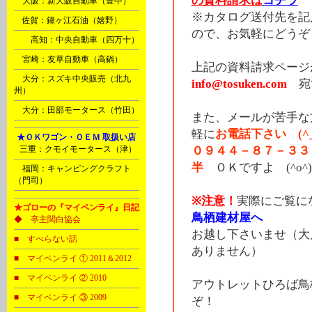
の資料請求は
コチラ
G
大阪：新大阪自動車（豊中）
※カタログ送付先を記
M
佐賀：鐘ヶ江石油（嬉野）
ので、お気軽にどうぞ 
Ｉ
高知：中央自動車（四万十）
Ｎ
宮崎：友草自動車（高鍋）
上記の資料請求ペー
Ｏ
大分：スズキ中央販売（北九
info@tosuken.com
宛
州）
Ｏ
大分：田部モータース（竹田）
また、メールが苦手な
軽に
お電話下さい (^_
Ⅰ
★ＯＫワゴン・ＯＥＭ 取扱い店
B
三重：クモイモータース（津）
０９４４－８７－３３
半
ＯＫですよ (^o^)
Ｐ
福岡：キャンピングクラフト
（門司）
※注意！
実際にご覧に
★ゴローの『マイペンライ』日記
鳥栖建材屋へ
◆ 亭主関白協会
お越し下さいませ（大
■ すべらない話
ありません）
■ マイペンライ ① 2011＆2012
■ マイペンライ ② 2010
アウトレットひろば鳥
■ マイペンライ ③ 2009
ぞ！