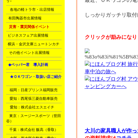
最近、ＯＫワゴンの電
リｰ
D
各地の軽トラ市・出店情報
しっかりガッチリ取付け
F
有田陶器市出展情報
H
災害・震災関係イベント
J
ビジネスフェア出展情報
クリックが励みになりま
J
横浜・金沢文庫ニュートンカチ
N
その他イベント出展情報
L
◆ペッパー君 導入計画
Ｈ
★ＯＫワゴン・取扱い店ご紹介
A
B
福岡：日産プリンス福岡販売
オーケーワゴン軽自動
C
愛知：西尾張三菱自動車販売
内泊フルフラットキッ
D
愛知：株式会社エスエイチ
賀旅くるま旅行パーツ
商事エブリィバモスサ
E
東京：スージースポーツ（世田
谷）
フィン
F
千葉：株式会社 飯高（香取）
大川の家具職人が作っ