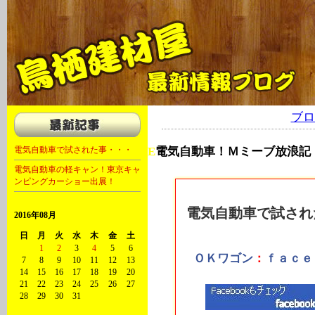
軽キャン 軽自動車 キャンピングカー 福岡 大川 OKワゴン キャンピング
ブロ
電気自動車で試された事・・・
E
電気自動車！Ｍミーブ放浪記
2012年08月12日
電気自動車の軽キャン！東京キャ
ンピングカーショー出展！
電気自動車で試され
2016年08月
日
月
火
水
木
金
土
1
2
3
4
5
6
ＯＫワゴン
：
ｆａｃｅ
7
8
9
10
11
12
13
14
15
16
17
18
19
20
21
22
23
24
25
26
27
28
29
30
31