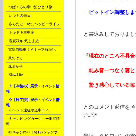
C
つばくろの車中泊ひとり旅
ピットイン調整します
D
いつもの毎日
D
さらだと一緒にハッピーライフ
D
トキドキ車中泊
と書込みしておりまし
D
春夏秋冬 気まま旅
E
電気自動車！Ｍミーブ放浪記
『現在のところ不具合
E
風のはて
E
風まかせ
軋み音一つなく妻と
G
Slow.Life
驚き感心している毎
H
☆【今後の】展示・イベント情
報
H
☆【終了済】展示・イベント情
報
とのコメント返信を頂
A
イベント遠征珍道中(^_^;
(^_^)v
A
キャンピングカーショー出展情
報
B
軽キャン祭り！軽ｷｬﾝジャンボ