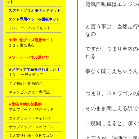
ット
電気自動車はエンジン
L
スズキ・ソリオ用ベッドキット
L
タント専用ベッド&棚板キット
と言う事は、当然走行
M
ジムニー・ベッドキット
なの
N
★車中泊グッズ通販サイト
P
１２ｖ電気毛布
ですが、つまり車内の
れる
P
★ソーラーパネル選び方
E
★メディアで紹介されました！
事なく聞こえちゃうん
C
ＴＶ ・一般メディア
D
ＴＶ番組・動画紹介
D
キャンピングカー専門誌
つまり、ＯＫワゴンの
E
★別注車輌の架装例
そのまま聞こえる訳で
A
アルファード・特注ベッド
A
エルグランド・キャンパー
一度聞こえると、凄く
A
ポップアップ・ＯＫワゴン
B
２人乗り仕様・ＯＫワゴン
と言うか、評価は一気