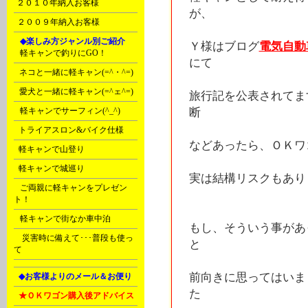
I
２０１０年納入お客様
が、
J
２００９年納入お客様
K
◆楽しみ方ジャンル別ご紹介
Ｙ様はブログ
電気自動
A
軽キャンで釣りにGO！
にて
B
ネコと一緒に軽キャン(=^・^=)
C
愛犬と一緒に軽キャン(=^ェ^=)
旅行記を公表されてま
D
軽キャンでサーフィン(^_^)
断
E
トライアスロン&バイク仕様
などあったら、ＯＫワ
F
軽キャンで山登り
F
軽キャンで城巡り
実は結構リスクもあり
G
ご両親に軽キャンをプレゼン
ト！
G
軽キャンで街なか車中泊
もし、そういう事があ
Ｒ
災害時に備えて･･･普段も使っ
と
て
前向きに思ってはいま
L
◆お客様よりのメール＆お便り
た
L
★ＯＫワゴン購入後アドバイス