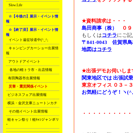
G
Slow.Life
H
☆【今後の】展示・イベント情
★資料請求は・・・
報
島田商事（株）
０９
H
☆【終了済】展示・イベント情
もしくは
コチラ
にご記
報
A
イベント遠征珍道中(^_^;
〒841-0043 佐賀県鳥
A
キャンピングカーショー出展情
地図は
コチラ
報
B
アウトドアイベント
D
各地の軽トラ市・出店情報
★出張デモお伺いしま
関東地区では 出張試乗
F
有田陶器市出展情報
東京オフィス
０３－３
H
災害・震災関係イベント
お気軽にどうぞ！ヽ(^。
J
ビジネスフェア出展情報
J
横浜・金沢文庫ニュートンカチ
N
その他イベント出展情報
・・・・・・・・・・
c
軽キャン祭り！軽ｷｬﾝジャンボリ
ｰ