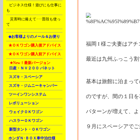
H
ビジネス仕様！遊びにも仕事に
も
Ｒ
災害時に備えて･･･普段も使っ
て
L
◆お客様よりのメール＆お便り
福岡 I 様ご夫妻はア
L
★ＯＫワゴン購入後アドバイス
L
★ＯＫワゴン購入前アドバイス
最近は九州ふっこう割
M
★New！
最新バージョン
A
日産・ＮＶ２００ バネット
B
スズキ・スペーシア
基本は旅館に泊まって
C
スズキ・ジムニーキャンパー
C
ツーインワンシステム
のですが、間の１日を
C
レボリューション
パターンが増えて、よ
D
ウェイクＯＫワゴン
D
ハスラーＯＫワゴン
９月にスペーシアでご
D
新型タント・ＯＫワゴン
E
ホンダＮ･ＢＯＸ車中泊仕様