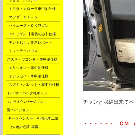
G
トヨタ ハリアー
G
トヨタ・カローラ車中泊仕様
G
マツダ ＣＸ－５
H
ハイエース・ＯＫワゴン
P
ＯＫワゴン 【電装のみ】仕様
Q
テントむし：改造レポート
X
トレーラーハウス
l
スズキ・ワゴンＲ・車中泊仕様
m
エリシオン・車中泊仕様
m
オデッセイ・車中泊仕様
m
スズキ・パレット・車中泊仕様
o
レーサーバイク軽キャン
チャンと収納出来てベッド
s
♪カラオケ♪バージョン
t
畳 バージョン
u
キャラバンカー：和信化学工業
・・・・・・ ＣＭ (^
Ｙ
その他の別注車両