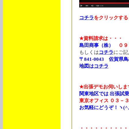
コチラ
をクリックする
★資料請求は・・・
島田商事（株）
０９
もしくは
コチラ
にご記
〒841-0043 佐賀県鳥
地図は
コチラ
★出張デモお伺いしま
関東地区では 出張試乗
東京オフィス
０３－３
お気軽にどうぞ！ヽ(^。
・・・・・・・・・・