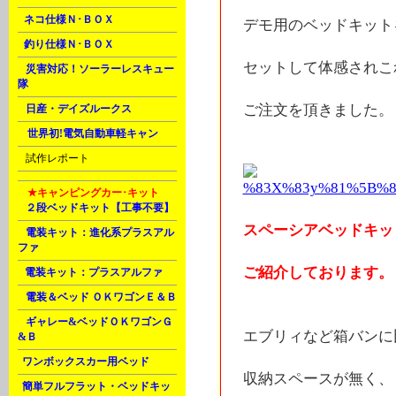
F
ネコ仕様Ｎ･ＢＯＸ
デモ用のベッドキット
F
釣り仕様Ｎ･ＢＯＸ
セットして体感されこ
H
災害対応！ソーラーレスキュー
隊
ご注文を頂きました。
H
日産・デイズルークス
M
世界初!電気自動車軽キャン
U
試作レポート
M
★キャンピングカー･キット
A
２段ベッドキット【工事不要】
スペーシアベッドキッ
A
電装キット：進化系プラスアル
ファ
ご紹介しております。
B
電装キット：プラスアルファ
D
電装＆ベッド ＯＫワゴンＥ＆Ｂ
G
ギャレー&ベッドＯＫワゴンＧ
エブリィなど箱バンに
&Ｂ
J
ワンボックスカー用ベッド
収納スペースが無く、 
J
簡単フルフラット・ベッドキッ