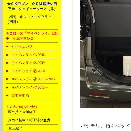
Ⅰ
★ＯＫワゴン・ＯＥＭ 取扱い店
B
三重：クモイモータース（津）
Ｐ
福岡：キャンピングクラフト
（門司）
★ゴローの『マイペンライ』日記
◆ 亭主関白協会
■ すべらない話
■ マイペンライ ① 2008
■ マイペンライ ② 2009
■ マイペンライ ③ 2010
■ マイペンライ ④ 2011＆2012
■ マイペンライ ⑤ 2013～
■ 街中車中泊
；家具の町大川情報
B
匠の技：大川組子
C
スゴイ技術！町工場の底力
バッチリ、箱もベッドも
D
お店紹介