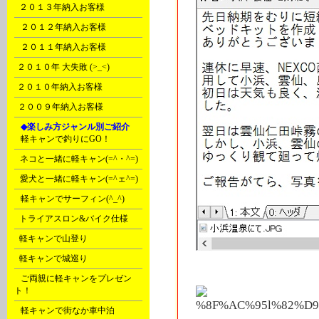
F
２０１３年納入お客様
G
２０１２年納入お客様
H
２０１１年納入お客様
I
２０１０年 大失敗 (>_<)
I
２０１０年納入お客様
J
２００９年納入お客様
K
◆楽しみ方ジャンル別ご紹介
A
軽キャンで釣りにGO！
B
ネコと一緒に軽キャン(=^・^=)
C
愛犬と一緒に軽キャン(=^ェ^=)
D
軽キャンでサーフィン(^_^)
E
トライアスロン&バイク仕様
F
軽キャンで山登り
F
軽キャンで城巡り
G
ご両親に軽キャンをプレゼン
ト！
G
軽キャンで街なか車中泊