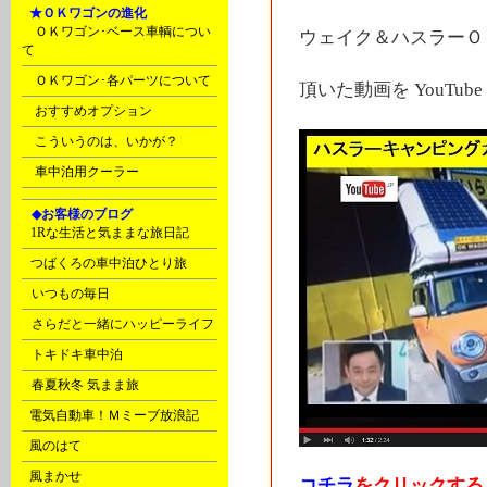
F
★ＯＫワゴンの進化
ＯＫワゴン･ベース車輌につい
ウェイク＆ハスラーＯ
て
ＯＫワゴン･各パーツについて
頂いた動画を YouTu
おすすめオプション
こういうのは、いかが？
車中泊用クーラー
G
◆お客様のブログ
C
1Rな生活と気ままな旅日記
C
つばくろの車中泊ひとり旅
D
いつもの毎日
D
さらだと一緒にハッピーライフ
D
トキドキ車中泊
D
春夏秋冬 気まま旅
E
電気自動車！Ｍミーブ放浪記
E
風のはて
E
風まかせ
コチラ
をクリックする