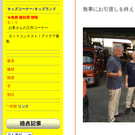
無事にお引渡しを終え、
’
キッズコーナー♪キッズランド
’
★鳥栖 建材屋 情報
’ＤＩＹ
C
お客さんの工作コーナー
D
ＤＩＹコンテスト！アイデア募
集
.
’家具
’建材
’雑貨
’手
’別注
">外部
リンク