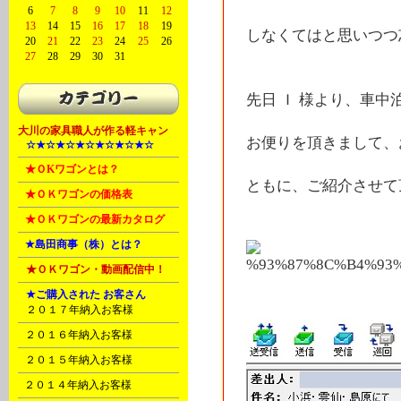
6
7
8
9
10
11
12
13
14
15
16
17
18
19
しなくてはと思いつつ忘
20
21
22
23
24
25
26
27
28
29
30
31
先日 Ｉ 様より、車中
大川の家具職人が作る軽キャン
お便りを頂きまして、
A
☆★☆★☆★☆★☆★☆★☆
B
★ＯKワゴンとは？
ともに、ご紹介させて
B
★ＯＫワゴンの価格表
B
★ＯＫワゴンの最新カタログ
C
★島田商事（株）とは？
D
★ＯＫワゴン・動画配信中！
D
★ご購入された お客さん
A
２０１７年納入お客様
B
２０１６年納入お客様
C
２０１５年納入お客様
E
２０１４年納入お客様