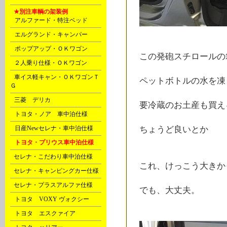
E
★別注車輌の架装例
A
アルファード・特注ベッド
A
エルグランド・キャンパー
A
ポップアップ・ＯＫワゴン
この発砲スチロールの
B
２人乗り仕様・ＯＫワゴン
B
車イス軽キャン・ＯＫワゴンＴ
ペットボトルの水を凍
Ｇ
C
三菱 デリカ
要冷蔵のお土産も買え
D
トヨタ・ノア 車中泊仕様
D
日産Newセレナ・車中泊仕様
ちょうど良いとか
D
トヨタ・プリウス車中泊仕様
F
セレナ・こだわり車中泊仕様
これ、けっこう大きか
F
セレナ・キャンピングカー仕様
F
セレナ・プラスアルファ仕様
でも、大丈夫。
G
トヨタ VOXY ヴォクシー
G
トヨタ エスクァイア