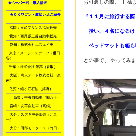
お引渡しの際、 Ｉ 様
L
◆ペッパー君 導入計画
Ｈ
★ＯＫワゴン・取扱い店ご紹介
『１１月に旅行する際
A
B
福岡：日産プリンス福岡販売
拾い、４名になるけ
C
愛知：西尾張三菱自動車販売
D
愛知：株式会社エスエイチ
ベッドマットも箱も
E
東京：スージースポーツ（世田
谷）
との事で、 やってみ
F
千葉：株式会社 飯高（香取）
G
大阪：商人オート株式会社（泉
南）
M
佐賀：鐘ヶ江石油（嬉野）
Ｉ
高知：中央自動車（四万十）
Ｎ
宮崎：友草自動車（高鍋）
Ｏ
大分：スズキ中央販売（北九
州）
Ｏ
大分：田部モータース（竹田）