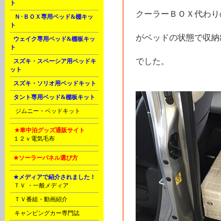
ト
クーラーＢＯＸ代わり
K
Ｎ･ＢＯＸ専用ベッド&棚キッ
ト
がベッドの状態で収納
L
ウェイク専用ベッド&棚板キッ
ト
でした。
L
スズキ・スペーシア用ベッドキ
ット
L
スズキ・ソリオ用ベッドキット
L
タント専用ベッド&棚板キット
M
ジムニー・ベッドキット
N
★車中泊グッズ通販サイト
P
１２ｖ電気毛布
P
★ソーラーパネル選び方
E
★メディアで紹介されました！
C
ＴＶ ・一般メディア
D
ＴＶ番組・動画紹介
D
キャンピングカー専門誌