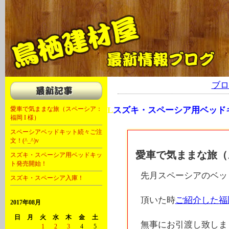
軽キャン 軽自動車 キャンピングカー 福岡 大川 OKワゴン キャンピング
ブロ
愛車で気ままな旅（スペーシア：
L
スズキ・スペーシア用ベッド
福岡 I 様）
2016年10月15日
スペーシアベッドキット続々ご注
文！(^_^)v
愛車で気ままな旅（ス
スズキ・スペーシア用ベッドキッ
ト発売開始！
先月スペーシアのベッ
スズキ・スペーシア入庫！
頂いた時
ご紹介した福岡
2017年08月
日
月
火
水
木
金
土
無事にお引渡し致しま
1
2
3
4
5