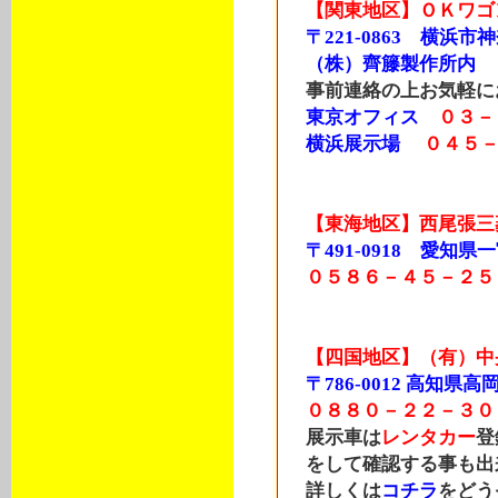
【関東地区】ＯＫワゴ
〒221-0863 横浜市
（株）齊籐製作所内
事前連絡の上お気軽に
東京オフィス
０３－
横浜展示場
０４５
【東海地区】西尾張三
〒491-0918 愛知県一宮
０５８６－４５－２５
【四国地区】（有）中
〒786-0012 高知
０８８０－２２－３０
展示車は
レンタカー
登
をして確認する事も出
詳しくは
コチラ
をどう