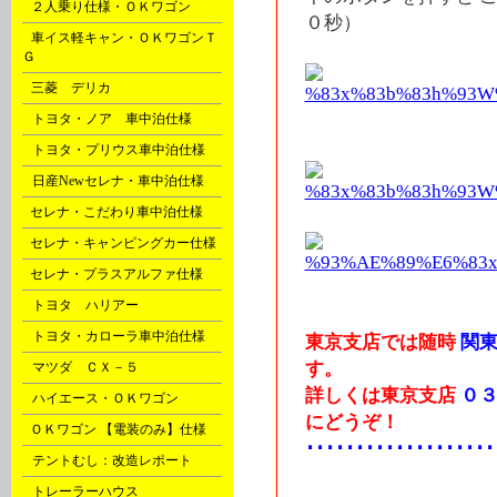
B
２人乗り仕様・ＯＫワゴン
０秒）
B
車イス軽キャン・ＯＫワゴンＴ
Ｇ
C
三菱 デリカ
D
トヨタ・ノア 車中泊仕様
D
トヨタ・プリウス車中泊仕様
D
日産Newセレナ・車中泊仕様
F
セレナ・こだわり車中泊仕様
F
セレナ・キャンピングカー仕様
F
セレナ・プラスアルファ仕様
G
トヨタ ハリアー
G
トヨタ・カローラ車中泊仕様
東京支店では随時
関東
す。
G
マツダ ＣＸ－５
詳しくは東京支店
０３
H
ハイエース・ＯＫワゴン
にどうぞ！
P
ＯＫワゴン 【電装のみ】仕様
･･･････････････････
Q
テントむし：改造レポート
X
トレーラーハウス