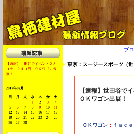
軽キャン 軽自動車 キャンピングカー 福岡 大川 OKワゴン キャンピング
ブロ
【速報】世田谷でイベント２３
E
東京：スージースポーツ（世
（土）２４（日）ＯＫワゴン出
2013年02月17日
展！
2017年02月
【速報】世田谷でイ
日
月
火
水
木
金
土
ＯＫワゴン出展！
1
2
3
4
5
6
7
8
9
10
11
12
13
14
15
16
17
18
19
20
21
22
23
24
25
26
27
28
ＯＫワゴン
：
ｆａｃｅ