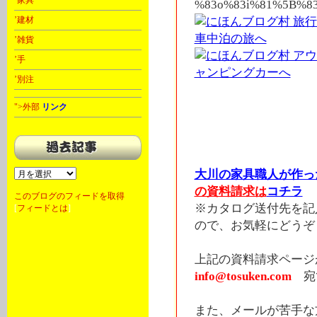
’家具
’建材
’雑貨
’手
’別注
オーケーワゴン軽自動
内泊フルフラットキッ
">外部
リンク
ま旅行パーツ販売価格
リィＮボックスＮ･Ｂ
ーフィン
大川の家具職人が作っ
の資料請求は
コチラ
このブログのフィードを取得
※カタログ送付先を記
[
フィードとは
]
ので、お気軽にどうぞ 
上記の資料請求ペー
info@tosuken.com
宛
また、メールが苦手な