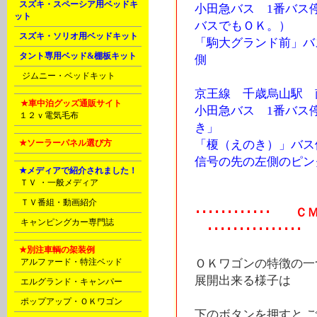
L
スズキ・スペーシア用ベッドキ
小田急バス 1番バス
ット
バスでもＯＫ。）
L
スズキ・ソリオ用ベッドキット
「駒大グランド前」バ
L
タント専用ベッド&棚板キット
側
M
ジムニー・ベッドキット
京王線 千歳烏山駅 
N
★車中泊グッズ通販サイト
小田急バス 1番バス
P
１２ｖ電気毛布
き」
P
★ソーラーパネル選び方
「榎（えのき）」バス
信号の先の左側のピン
E
★メディアで紹介されました！
C
ＴＶ ・一般メディア
D
ＴＶ番組・動画紹介
････････････ ＣＭ 
D
キャンピングカー専門誌
･･･････････････
E
★別注車輌の架装例
A
アルファード・特注ベッド
ＯＫワゴンの特徴の一
展開出来る様子は
A
エルグランド・キャンパー
A
ポップアップ・ＯＫワゴン
下のボタンを押すと ご