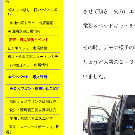
報
B
軽キャン祭り！軽ｷｬﾝジャンボ
させて頂き、先方にエ
リｰ
D
各地の軽トラ市・出店情報
電装＆ベッドキットを
F
有田陶器市出展情報
H
災害・震災関係イベント
その時、デモの様子の
J
ビジネスフェア出展情報
J
横浜・金沢文庫ニュートンカチ
ちょうど大雪の２～３
N
その他イベント出展情報
いました。
L
◆ペッパー君 導入計画
Ｈ
★ＯＫワゴン・取扱い店ご紹介
A
B
福岡：日産プリンス福岡販売
C
愛知：西尾張三菱自動車販売
D
愛知：株式会社エスエイチ
E
東京：スージースポーツ（世田
谷）