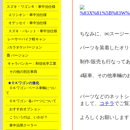
l
スズキ・ワゴンＲ・車中泊仕様
m
エリシオン・車中泊仕様
m
オデッセイ・車中泊仕様
m
スズキ・パレット・車中泊仕様
ちなみに、㈱スージー
o
レーサーバイク軽キャン
パーツを装着したオリ
s
♪カラオケ♪バージョン
t
畳 バージョン
制作/販売も行なって
u
キャラバンカー：和信化学工業
Ｙ
その他の別注車両
4駆車、その他車輛の
F
★ＯＫワゴンの進化
ＯＫワゴン･ベース車輌につい
て
パーツなどのネットシ
ＯＫワゴン･各パーツについて
まして、
コチラ
でご覧
おすすめオプション
よろしくお願いします m
こういうのは、いかが？
車中泊用クーラー