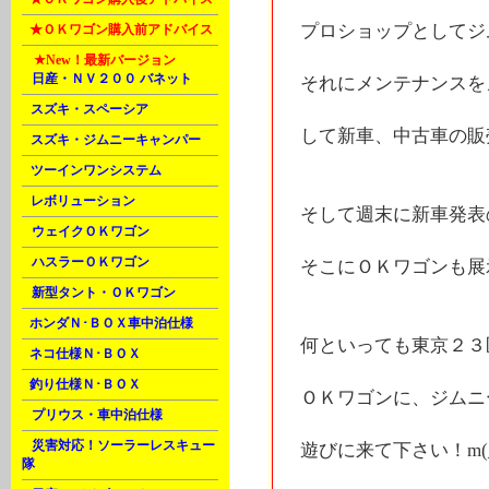
プロショップとしてジ
L
★ＯＫワゴン購入前アドバイス
M
★New！
最新バージョン
A
日産・ＮＶ２００ バネット
それにメンテナンスを
B
スズキ・スペーシア
して新車、中古車の販
C
スズキ・ジムニーキャンパー
C
ツーインワンシステム
C
レボリューション
そして週末に新車発表
D
ウェイクＯＫワゴン
D
ハスラーＯＫワゴン
そこにＯＫワゴンも展
D
新型タント・ＯＫワゴン
E
ホンダＮ･ＢＯＸ車中泊仕様
何といっても東京２３
F
ネコ仕様Ｎ･ＢＯＸ
F
釣り仕様Ｎ･ＢＯＸ
ＯＫワゴンに、ジムニ
G
プリウス・車中泊仕様
H
災害対応！ソーラーレスキュー
遊びに来て下さい！m(_ 
隊