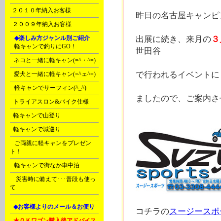
I
２０１０年納入お客様
昨日の名古屋キャンピ
J
２００９年納入お客様
K
◆楽しみ方ジャンル別ご紹介
出展に続き、来月の
３
A
軽キャンで釣りにGO！
世田谷
B
ネコと一緒に軽キャン(=^・^=)
で行われるイベントに
C
愛犬と一緒に軽キャン(=^ェ^=)
D
軽キャンでサーフィン(^_^)
ましたので、ご案内さ
E
トライアスロン&バイク仕様
F
軽キャンで山登り
F
軽キャンで城巡り
G
ご両親に軽キャンをプレゼン
ト！
G
軽キャンで街なか車中泊
Ｒ
災害時に備えて･･･普段も使っ
て
L
◆お客様よりのメール＆お便り
コチラの
スージースポ
L
★ＯＫワゴン購入後アドバイス