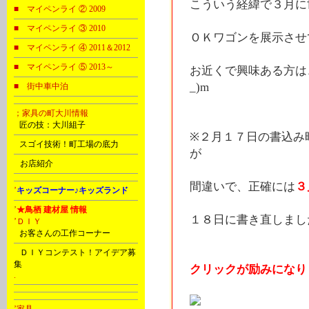
こういう経緯で３月に
■ マイペンライ ② 2009
■ マイペンライ ③ 2010
ＯＫワゴンを展示させ
■ マイペンライ ④ 2011＆2012
■ マイペンライ ⑤ 2013～
お近くで興味ある方は
_)m
■ 街中車中泊
；家具の町大川情報
B
匠の技：大川組子
※２月１７日の書込み
C
スゴイ技術！町工場の底力
が
D
お店紹介
間違いで、正確には
３
’
キッズコーナー♪キッズランド
’
★鳥栖 建材屋 情報
１８日に書き直しまし
’ＤＩＹ
C
お客さんの工作コーナー
D
ＤＩＹコンテスト！アイデア募
集
クリックが励みになりま
.