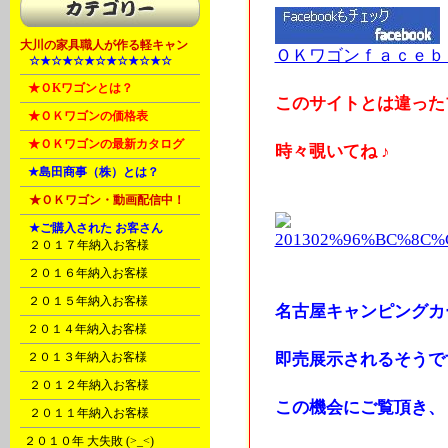
大川の家具職人が作る軽キャン
ＯＫワゴンｆａｃｅｂ
A
☆★☆★☆★☆★☆★☆★☆
B
★ＯKワゴンとは？
このサイトとは違った
B
★ＯＫワゴンの価格表
B
★ＯＫワゴンの最新カタログ
時々覗いてね ♪
C
★島田商事（株）とは？
D
★ＯＫワゴン・動画配信中！
D
★ご購入された お客さん
A
２０１７年納入お客様
B
２０１６年納入お客様
C
２０１５年納入お客様
名古屋キャンピングカ
E
２０１４年納入お客様
F
２０１３年納入お客様
即売展示されるそうで
G
２０１２年納入お客様
この機会にご覧頂き、
H
２０１１年納入お客様
I
２０１０年 大失敗 (>_<)