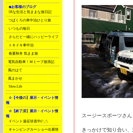
G
◆お客様のブログ
C
1Rな生活と気ままな旅日記
C
つばくろの車中泊ひとり旅
D
いつもの毎日
D
さらだと一緒にハッピーライフ
D
トキドキ車中泊
D
春夏秋冬 気まま旅
E
電気自動車！Ｍミーブ放浪記
E
風のはて
E
風まかせ
G
Slow.Life
H
☆【今後の】展示・イベント情
報
H
☆【終了済】展示・イベント情
スージースポーツさん
報
A
イベント遠征珍道中(^_^;
きっかけで知り合い、
A
キャンピングカーショー出展情