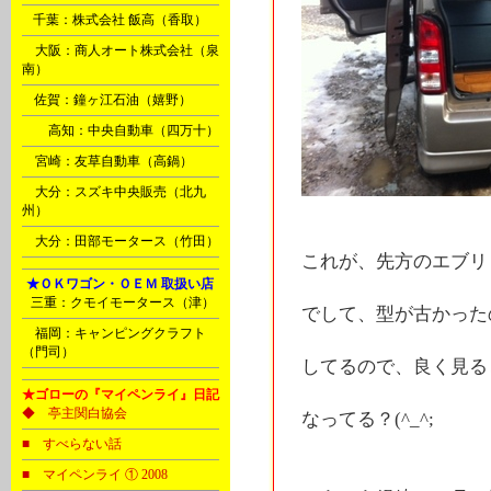
F
千葉：株式会社 飯高（香取）
G
大阪：商人オート株式会社（泉
南）
M
佐賀：鐘ヶ江石油（嬉野）
Ｉ
高知：中央自動車（四万十）
Ｎ
宮崎：友草自動車（高鍋）
Ｏ
大分：スズキ中央販売（北九
州）
Ｏ
大分：田部モータース（竹田）
これが、先方のエブリ
Ⅰ
★ＯＫワゴン・ＯＥＭ 取扱い店
B
三重：クモイモータース（津）
でして、型が古かった
Ｐ
福岡：キャンピングクラフト
（門司）
してるので、良く見る
★ゴローの『マイペンライ』日記
◆ 亭主関白協会
なってる？(^_^;
■ すべらない話
■ マイペンライ ① 2008