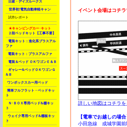
H
日産・デイズルークス
M
世界初!電気自動車軽キャン
イベント会場はコチラ
U
試作レポート
M
★キャンピングカー･キット
A
２段ベッドキット【工事不要】
A
電装キット：進化系プラスアル
ファ
B
電装キット：プラスアルファ
D
電装＆ベッド ＯＫワゴンＥ＆Ｂ
G
ギャレー&ベッドＯＫワゴンＧ
&Ｂ
J
ワンボックスカー用ベッド
J
簡単フルフラット・ベッドキッ
ト
詳しい地図はコチラを
K
Ｎ･ＢＯＸ専用ベッド&棚キッ
ト
L
ウェイク専用ベッド&棚板キッ
【電車でお越しの場合
ト
小田急線 成城学園前