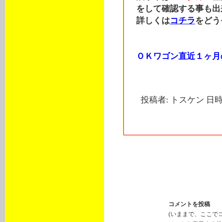
をして確認する事も出
詳しくは
コチラ
をどう
ＯＫワゴン直近１ヶ月
投稿者: トスケン 日時: 
トラックバック
このエントリーのトラックバック
http://cp.landmarx.jp/mt-tb.cgi/3
コメントを投稿
(いままで、ここで