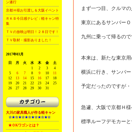
ン遂行
まず一つ目、クルマの
京都Ｈ様お引渡し＆大阪イベント
ＲＫＢ今日感テレビ：軽キャン特
東京にあるサンバーＯ
集
ＴＶの放映は明日！２８日です！
九州に乗って帰るので
ＴＶ取材・撮影ありました！
2017年03月
本来は、新たな東京用
日
月
火
水
木
金
土
1
2
3
4
横浜に行き、サンバー
5
6
7
8
9
10
11
12
13
14
15
16
17
18
19
20
21
22
23
24
25
予定だったのですが・
26
27
28
29
30
31
急遽、大阪で京都Ｈ様
大川の家具職人が作る軽キャン
A
☆★☆★☆★☆★☆★☆★☆
標準ルーフデモカーと
B
★ＯKワゴンとは？