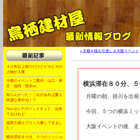
軽キャン 軽自動車 キャンピングカー 福岡 大川 OKワゴン キャンピング
« 京都Ｈ様お引渡し＆大阪イベント
４０年以上前のだけどピカピカの
上物が入庫
今後のイベントご案内：山口・東
横浜滞在８０分、５
京・福岡・熊本etc.
知らんかった！これがあれば夏も
月曜の朝、掛川を出発
快適な車中泊！？
Newセレナのベッドキット、出来
今回、５つの横浜ミッ
てるけれど・・・
福岡Ｓ様エブリィ入庫してきまし
大阪イベントの後、走
た！
横浜滞在８０分、５つのミッショ