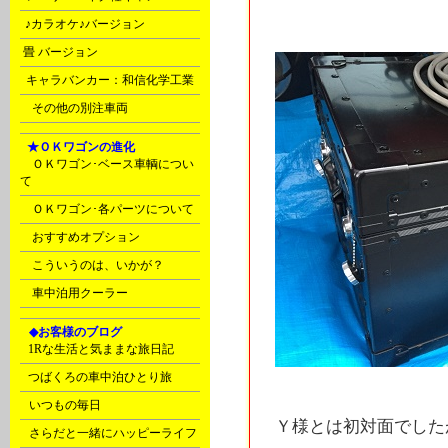
s
♪カラオケ♪バージョン
t
畳 バージョン
u
キャラバンカー：和信化学工業
Ｙ
その他の別注車両
F
★ＯＫワゴンの進化
ＯＫワゴン･ベース車輌につい
て
ＯＫワゴン･各パーツについて
おすすめオプション
こういうのは、いかが？
車中泊用クーラー
G
◆お客様のブログ
C
1Rな生活と気ままな旅日記
C
つばくろの車中泊ひとり旅
D
いつもの毎日
Ｙ様とは初対面でした
D
さらだと一緒にハッピーライフ