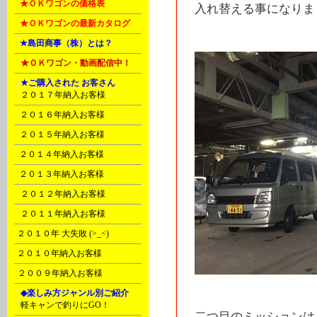
B
★ＯＫワゴンの価格表
入れ替える事になりま
B
★ＯＫワゴンの最新カタログ
C
★島田商事（株）とは？
D
★ＯＫワゴン・動画配信中！
D
★ご購入された お客さん
A
２０１７年納入お客様
B
２０１６年納入お客様
C
２０１５年納入お客様
E
２０１４年納入お客様
F
２０１３年納入お客様
G
２０１２年納入お客様
H
２０１１年納入お客様
I
２０１０年 大失敗 (>_<)
I
２０１０年納入お客様
J
２００９年納入お客様
K
◆楽しみ方ジャンル別ご紹介
A
軽キャンで釣りにGO！
二つ目のミッションは