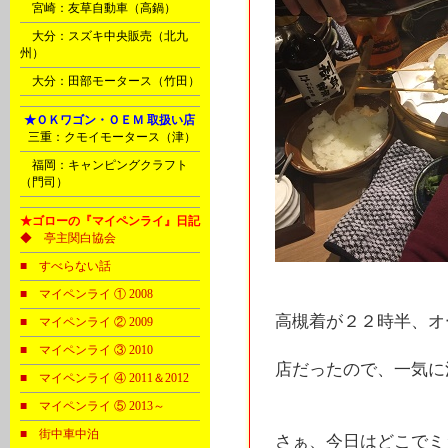
Ｎ
宮崎：友草自動車（高鍋）
Ｏ
大分：スズキ中央販売（北九
州）
Ｏ
大分：田部モータース（竹田）
Ⅰ
★ＯＫワゴン・ＯＥＭ 取扱い店
B
三重：クモイモータース（津）
Ｐ
福岡：キャンピングクラフト
（門司）
★ゴローの『マイペンライ』日記
◆ 亭主関白協会
■ すべらない話
■ マイペンライ ① 2008
高槻着が２２時半、オ
■ マイペンライ ② 2009
■ マイペンライ ③ 2010
店だったので、一気に注文
■ マイペンライ ④ 2011＆2012
■ マイペンライ ⑤ 2013～
■ 街中車中泊
さぁ、今日はどこでミ