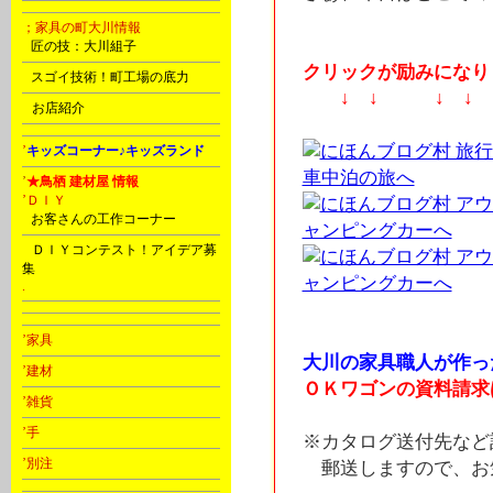
；家具の町大川情報
B
匠の技：大川組子
クリックが励みになりま
C
スゴイ技術！町工場の底力
↓ ↓ ↓ ↓
D
お店紹介
’
キッズコーナー♪キッズランド
’
★鳥栖 建材屋 情報
’ＤＩＹ
C
お客さんの工作コーナー
D
ＤＩＹコンテスト！アイデア募
集
.
’家具
大川の家具職人が作っ
’建材
ＯＫワゴンの資料請求
’雑貨
’手
※カタログ送付先など
’別注
郵送しますので、お気