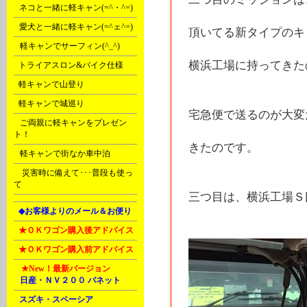
B
ネコと一緒に軽キャン(=^・^=)
C
愛犬と一緒に軽キャン(=^ェ^=)
頂いてる新タイプのキ
D
軽キャンでサーフィン(^_^)
横浜工場に持ってきた
E
トライアスロン&バイク仕様
F
軽キャンで山登り
F
軽キャンで城巡り
宅急便で送るのが大変
G
ご両親に軽キャンをプレゼン
ト！
きたのです。
G
軽キャンで街なか車中泊
Ｒ
災害時に備えて･･･普段も使っ
て
三つ目は、横浜工場Ｓ
L
◆お客様よりのメール＆お便り
L
★ＯＫワゴン購入後アドバイス
L
★ＯＫワゴン購入前アドバイス
M
★New！
最新バージョン
A
日産・ＮＶ２００ バネット
B
スズキ・スペーシア