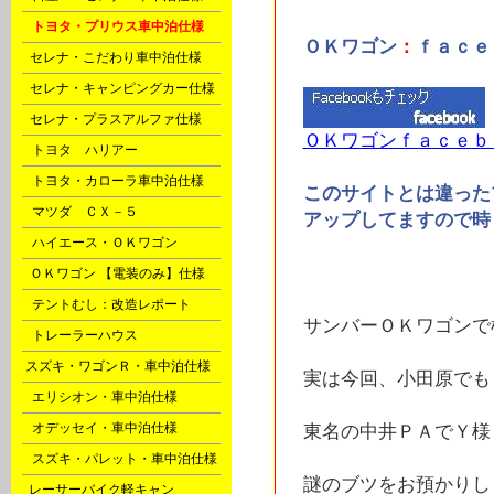
D
トヨタ・プリウス車中泊仕様
ＯＫワゴン
：
ｆａｃｅ
F
セレナ・こだわり車中泊仕様
F
セレナ・キャンピングカー仕様
F
セレナ・プラスアルファ仕様
ＯＫワゴンｆａｃｅｂ
G
トヨタ ハリアー
G
トヨタ・カローラ車中泊仕様
このサイトとは違った
G
マツダ ＣＸ－５
アップしてますので時
H
ハイエース・ＯＫワゴン
P
ＯＫワゴン 【電装のみ】仕様
Q
テントむし：改造レポート
サンバーＯＫワゴンで
X
トレーラーハウス
l
スズキ・ワゴンＲ・車中泊仕様
実は今回、小田原でも
m
エリシオン・車中泊仕様
m
オデッセイ・車中泊仕様
東名の中井ＰＡでＹ様
m
スズキ・パレット・車中泊仕様
謎のブツをお預かりし
o
レーサーバイク軽キャン