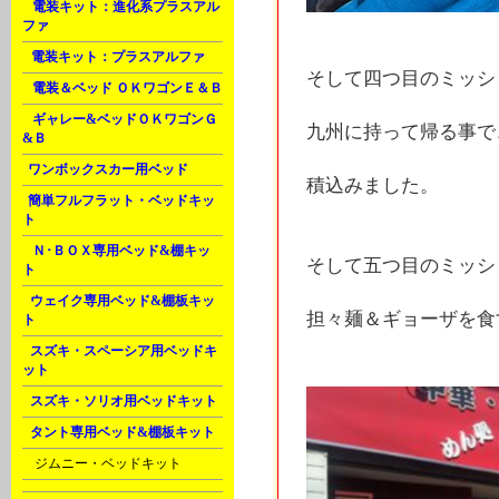
A
電装キット：進化系プラスアル
ファ
B
電装キット：プラスアルファ
そして四つ目のミッシ
D
電装＆ベッド ＯＫワゴンＥ＆Ｂ
G
ギャレー&ベッドＯＫワゴンＧ
九州に持って帰る事で
&Ｂ
J
ワンボックスカー用ベッド
積込みました。
J
簡単フルフラット・ベッドキッ
ト
K
Ｎ･ＢＯＸ専用ベッド&棚キッ
そして五つ目のミッシ
ト
L
ウェイク専用ベッド&棚板キッ
担々麺＆ギョーザを食
ト
L
スズキ・スペーシア用ベッドキ
ット
L
スズキ・ソリオ用ベッドキット
L
タント専用ベッド&棚板キット
M
ジムニー・ベッドキット