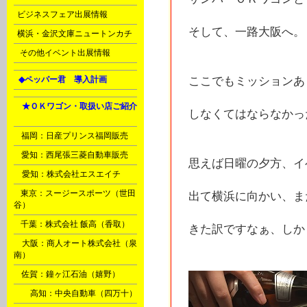
J
ビジネスフェア出展情報
そして、一路大阪へ。
J
横浜・金沢文庫ニュートンカチ
N
その他イベント出展情報
L
◆ペッパー君 導入計画
ここでもミッションあ
Ｈ
★ＯＫワゴン・取扱い店ご紹介
しなくてはならなかった
A
B
福岡：日産プリンス福岡販売
C
愛知：西尾張三菱自動車販売
思えば日曜の夕方、イ
D
愛知：株式会社エスエイチ
E
東京：スージースポーツ（世田
出て横浜に向かい、ま
谷）
F
千葉：株式会社 飯高（香取）
きた訳ですなぁ、しかも
G
大阪：商人オート株式会社（泉
南）
M
佐賀：鐘ヶ江石油（嬉野）
Ｉ
高知：中央自動車（四万十）