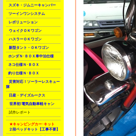
C
スズキ・ジムニーキャンパー
C
ツーインワンシステム
C
レボリューション
D
ウェイクＯＫワゴン
D
ハスラーＯＫワゴン
D
新型タント・ＯＫワゴン
E
ホンダＮ･ＢＯＸ車中泊仕様
F
ネコ仕様Ｎ･ＢＯＸ
F
釣り仕様Ｎ･ＢＯＸ
H
災害対応！ソーラーレスキュー
隊
H
日産・デイズルークス
M
世界初!電気自動車軽キャン
U
試作レポート
M
★キャンピングカー･キット
A
２段ベッドキット【工事不要】