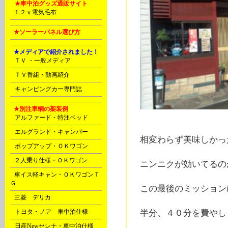
N
★車中泊グッズ通販サイト
P
１２ｖ電気毛布
P
★ソーラーパネル選び方
E
★メディアで紹介されました！
C
ＴＶ ・一般メディア
D
ＴＶ番組・動画紹介
D
キャンピングカー専門誌
E
★別注車輌の架装例
A
アルファード・特注ベッド
A
エルグランド・キャンパー
相変わらず美味しかっ
A
ポップアップ・ＯＫワゴン
B
２人乗り仕様・ＯＫワゴン
ニンニクが効いてるのが
B
車イス軽キャン・ＯＫワゴンＴ
Ｇ
この最後のミッション
C
三菱 デリカ
D
トヨタ・ノア 車中泊仕様
半分、４０分を費やしまし
D
日産Newセレナ・車中泊仕様