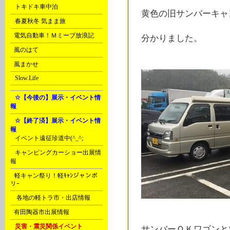
D
トキドキ車中泊
黄色の旧サンバーキャ
D
春夏秋冬 気まま旅
E
電気自動車！Ｍミーブ放浪記
分かりました。
E
風のはて
E
風まかせ
G
Slow.Life
H
☆【今後の】展示・イベント情
報
H
☆【終了済】展示・イベント情
報
A
イベント遠征珍道中(^_^;
A
キャンピングカーショー出展情
報
B
軽キャン祭り！軽ｷｬﾝジャンボ
リｰ
D
各地の軽トラ市・出店情報
F
有田陶器市出展情報
H
災害・震災関係イベント
サンバーＯＫワゴンとツー