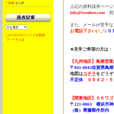
">外部
リンク
上記の資料請求ページ
info@tosuken.com
宛
また、メールが苦手な
お電話下さい(^_^)
０
このブログのフィードを取得
[
フィードとは
]
★見学ご希望の方は・
【九州地区】鳥栖営業
〒841-0043佐賀県鳥栖
地図は
コチラ
をどうぞ
不定休
０９４２－５
【関東地区】ＯＫワゴ
〒221-0863 横浜市
（株）齊籐製作所内