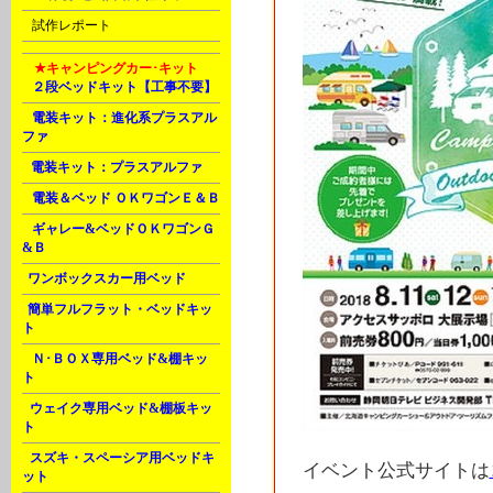
U
試作レポート
M
★キャンピングカー･キット
A
２段ベッドキット【工事不要】
A
電装キット：進化系プラスアル
ファ
B
電装キット：プラスアルファ
D
電装＆ベッド ＯＫワゴンＥ＆Ｂ
G
ギャレー&ベッドＯＫワゴンＧ
&Ｂ
J
ワンボックスカー用ベッド
J
簡単フルフラット・ベッドキッ
ト
K
Ｎ･ＢＯＸ専用ベッド&棚キッ
ト
L
ウェイク専用ベッド&棚板キッ
ト
L
スズキ・スペーシア用ベッドキ
イベント公式サイトは
ット