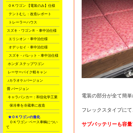
P
ＯＫワゴン 【電装のみ】仕様
Q
テントむし：改造レポート
X
トレーラーハウス
l
スズキ・ワゴンＲ・車中泊仕様
m
エリシオン・車中泊仕様
m
オデッセイ・車中泊仕様
m
スズキ・パレット・車中泊仕様
o
ホンダ ステップワゴン
o
レーサーバイク軽キャン
s
♪カラオケ♪バージョン
t
畳 バージョン
電装の部分が全て簡単
u
キャラバンカー：和信化学工業
Ｙ
保冷車を冷蔵車に改造
フレックスタイプにて
F
★ＯＫワゴンの進化
ＯＫワゴン･ベース車輌につい
サブバッテリーも容量
て