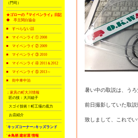
（門司）
★ゴローの『マイペンライ』日記
◆ 亭主関白協会
■ すべらない話
■ マイペンライ ① 2008
■ マイペンライ ② 2009
■ マイペンライ ③ 2010
■ マイペンライ ④ 2011＆2012
■ マイペンライ ⑤ 2013～
■ 街中車中泊
暑い中の取説は、うろ
；家具の町大川情報
B
匠の技：大川組子
前日撮影していた取説
C
スゴイ技術！町工場の底力
D
お店紹介
致しまして、これでい
’
キッズコーナー♪キッズランド
’
★鳥栖 建材屋 情報