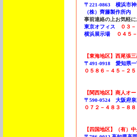
〒221-0863 横浜市
（株）齊籐製作所内
事前連絡の上お気軽に
東京オフィス
０３－
横浜展示場
０４５
【東海地区】西尾張三
〒491-0918 愛知県一宮
０５８６－４５－２５
【関西地区】商人オー
〒590-0524 大阪府泉
０７２－４８３－８８
【四国地区】（有）中
〒786-0012 高知