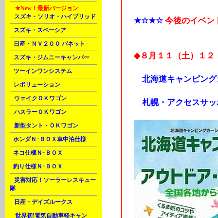
M
★New！
最新バージョン
A
スズキ・ソリオ・ハイブリッド
★☆★☆
今後のイベン
B
スズキ・スペーシア
B
日産・ＮＶ２００ バネット
◆８月１１（土）１２
C
スズキ・ジムニーキャンパー
C
ツーインワンシステム
北海道キャンピング
C
レボリューション
D
ウェイクＯＫワゴン
札幌・アクセスサッ
D
ハスラーＯＫワゴン
D
新型タント・ＯＫワゴン
E
ホンダＮ･ＢＯＸ車中泊仕様
F
ネコ仕様Ｎ･ＢＯＸ
F
釣り仕様Ｎ･ＢＯＸ
H
災害対応！ソーラーレスキュー
隊
H
日産・デイズルークス
M
世界初!電気自動車軽キャン