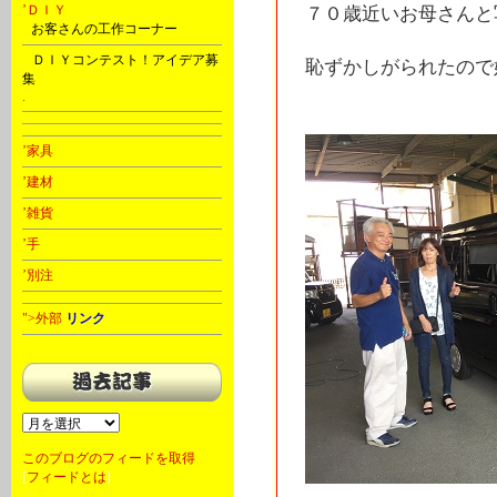
’ＤＩＹ
７０歳近いお母さんと
C
お客さんの工作コーナー
D
ＤＩＹコンテスト！アイデア募
恥ずかしがられたので娘
集
.
’家具
’建材
’雑貨
’手
’別注
">外部
リンク
このブログのフィードを取得
[
フィードとは
]