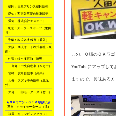
B
福岡：日産プリンス福岡販売
C
愛知：西尾張三菱自動車販売
D
愛知：株式会社エスエイチ
E
東京：スージースポーツ（世田
谷）
F
千葉：株式会社 飯高（香取）
G
大阪：商人オート株式会社（泉
南）
この、Ｏ様のＯＫワゴ
M
佐賀：鐘ヶ江石油（嬉野）
Ｉ
高知：中央自動車（四万十）
YouTubeにアップして
Ｎ
宮崎：友草自動車（高鍋）
ますので、興味ある方
Ｏ
大分：スズキ中央販売（北九
州）
Ｏ
大分：田部モータース（竹田）
Ⅰ
★ＯＫワゴン・ＯＥＭ 取扱い店
B
三重：クモイモータース（津）
Ｐ
福岡：キャンピングクラフト