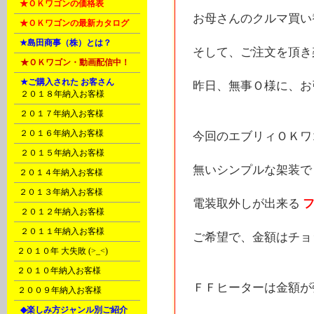
B
★ＯＫワゴンの価格表
お母さんのクルマ買い
B
★ＯＫワゴンの最新カタログ
C
★島田商事（株）とは？
そして、ご注文を頂き
D
★ＯＫワゴン・動画配信中！
D
★ご購入された お客さん
昨日、無事Ｏ様に、お
A
２０１８年納入お客様
B
２０１７年納入お客様
C
２０１６年納入お客様
今回のエブリィＯＫワ
D
２０１５年納入お客様
無いシンプルな架装で
E
２０１４年納入お客様
F
２０１３年納入お客様
電装取外しが出来る
G
２０１２年納入お客様
H
２０１１年納入お客様
ご希望で、金額はチョ
I
２０１０年 大失敗 (>_<)
I
２０１０年納入お客様
ＦＦヒーターは金額が
J
２００９年納入お客様
K
◆楽しみ方ジャンル別ご紹介