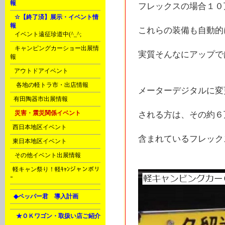
報
フレックスの場合１０
H
☆【終了済】展示・イベント情
報
これらの装備も自動的
A
イベント遠征珍道中(^_^;
A
キャンピングカーショー出展情
実質そんなにアップで
報
B
アウトドアイベント
D
各地の軽トラ市・出店情報
メーターデジタルに変
F
有田陶器市出展情報
H
災害・震災関係イベント
される方は、その約６
J
西日本地区イベント
含まれているフレック
J
東日本地区イベント
N
その他イベント出展情報
c
軽キャン祭り！軽ｷｬﾝジャンボリ
ｰ
L
◆ペッパー君 導入計画
Ｈ
★ＯＫワゴン・取扱い店ご紹介
A