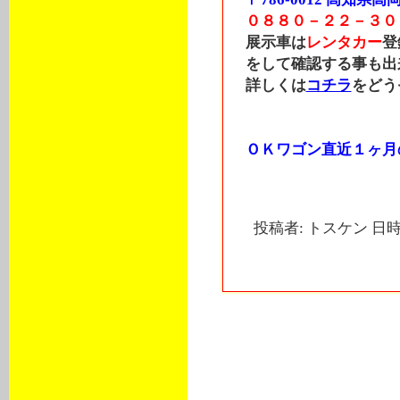
０８８０－２２－３０
展示車は
レンタカー
登
をして確認する事も出
詳しくは
コチラ
をどう
ＯＫワゴン直近１ヶ月
投稿者: トスケン 日時: 
トラックバック
このエントリーのトラックバック
http://cp.landmarx.jp/mt-tb.cgi/3