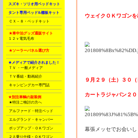
L
スズキ・ソリオ用ベッドキット
L
タント専用ベッド&棚板キット
ウェイクＯＫワゴンを
N
ＣＸ－８・ベッドキット
U
★車中泊グッズ通販サイト
P
１２ｖ電気毛布
V
★ソーラーパネル選び方
E
★メディアで紹介されました！
C
ＴＶ ・一般メディア
D
ＴＶ番組・動画紹介
９月２９（土）３０（
D
キャンピングカー専門誌
カートラジャパン２０
E
★別注車輌の架装例
A
★特注ご検討の方へ
A
アルファード・特注ベッド
A
エルグランド・キャンパー
A
ポップアップ・ＯＫワゴン
幕張メッセでお会いしま
B
２人乗り仕様・ＯＫワゴン