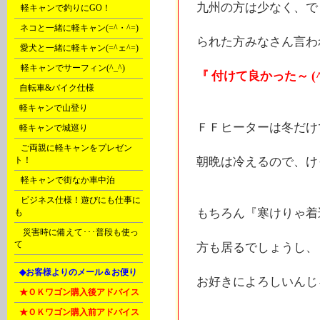
九州の方は少なく、で
A
軽キャンで釣りにGO！
B
ネコと一緒に軽キャン(=^・^=)
られた方みなさん言わ
C
愛犬と一緒に軽キャン(=^ェ^=)
D
軽キャンでサーフィン(^_^)
『 付けて良かった～ (^
E
自転車&バイク仕様
F
軽キャンで山登り
ＦＦヒーターは冬だけ
F
軽キャンで城巡り
G
ご両親に軽キャンをプレゼン
ト！
朝晩は冷えるので、け
G
軽キャンで街なか車中泊
H
ビジネス仕様！遊びにも仕事に
もちろん『寒けりゃ着
も
Ｒ
災害時に備えて･･･普段も使っ
て
方も居るでしょうし、
L
◆お客様よりのメール＆お便り
お好きによろしいんじ
L
★ＯＫワゴン購入後アドバイス
L
★ＯＫワゴン購入前アドバイス