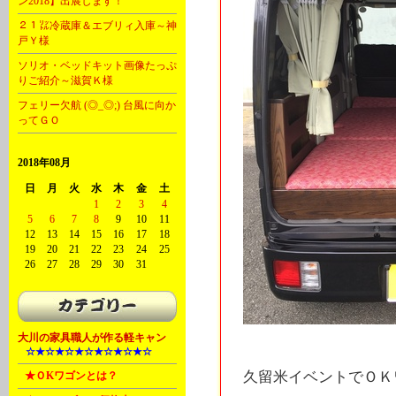
ン2018】出展します！
２１㍑冷蔵庫＆エブリィ入庫～神
戸Ｙ様
ソリオ・ベッドキット画像たっぷ
りご紹介～滋賀Ｋ様
フェリー欠航 (◎_◎;) 台風に向か
ってＧＯ
2018年08月
日
月
火
水
木
金
土
1
2
3
4
5
6
7
8
9
10
11
12
13
14
15
16
17
18
19
20
21
22
23
24
25
26
27
28
29
30
31
大川の家具職人が作る軽キャン
A
☆★☆★☆★☆★☆★☆★☆
久留米イベントでＯＫ
B
★ＯKワゴンとは？