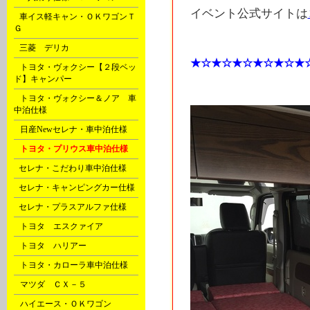
イベント公式サイトは
B
車イス軽キャン・ＯＫワゴンＴ
Ｇ
C
三菱 デリカ
★☆★☆★☆★☆★☆★
D
トヨタ・ヴォクシー【２段ベッ
ド】キャンパー
D
トヨタ・ヴォクシー＆ノア 車
中泊仕様
D
日産Newセレナ・車中泊仕様
D
トヨタ・プリウス車中泊仕様
F
セレナ・こだわり車中泊仕様
F
セレナ・キャンピングカー仕様
F
セレナ・プラスアルファ仕様
G
トヨタ エスクァイア
G
トヨタ ハリアー
G
トヨタ・カローラ車中泊仕様
G
マツダ ＣＸ－５
H
ハイエース・ＯＫワゴン