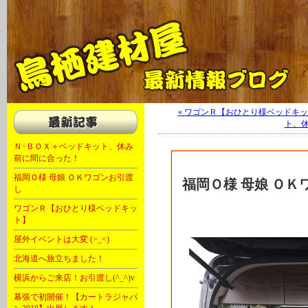
軽キャン 軽自動車 キャンピングカー 福岡 大川 OKワゴン キャンピング
« ワゴンＲ【おひとり様ベッドキ
ト、休
Ｎ･ＢＯＸ＋ベッドキット、休み
前に間に合った！
福岡Ｏ様 母娘 ＯＫワゴンお引渡
福岡Ｏ様 母娘 ＯＫ
し
ワゴンＲ【おひとり様ベッドキッ
ト】
屋外イベントは大変 (>_<)
北海道へ旅立ちました！
横浜からご来店！お引渡し(^_^)v
幕張で初開催！【カートラジャパ