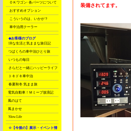
ＯＫワゴン･各パーツについて
装備されてます。
おすすめオプション
こういうのは、いかが？
車中泊用クーラー
G
◆お客様のブログ
C
1Rな生活と気ままな旅日記
C
つばくろの車中泊ひとり旅
D
いつもの毎日
D
さらだと一緒にハッピーライフ
D
トキドキ車中泊
D
春夏秋冬 気まま旅
E
電気自動車！Ｍミーブ放浪記
E
風のはて
E
風まかせ
G
Slow.Life
H
☆【今後の】展示・イベント情