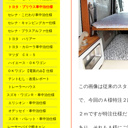
D
トヨタ・プリウス車中泊仕様
F
セレナ・こだわり車中泊仕様
F
セレナ・キャンピングカー仕様
F
セレナ・プラスアルファ仕様
G
トヨタ ハリアー
G
トヨタ・カローラ車中泊仕様
G
マツダ ＣＸ－５
H
ハイエース・ＯＫワゴン
P
ＯＫワゴン 【電装のみ】仕様
Q
テントむし：改造レポート
この画像は従来のスタ
X
トレーラーハウス
l
スズキ・ワゴンＲ・車中泊仕様
で、今回のＡ様特注２
m
エリシオン・車中泊仕様
m
オデッセイ・車中泊仕様
２ｍですが特注仕様だ
m
スズキ・パレット・車中泊仕様
o
レーサーバイク軽キャン
あり、それもＡ様にご