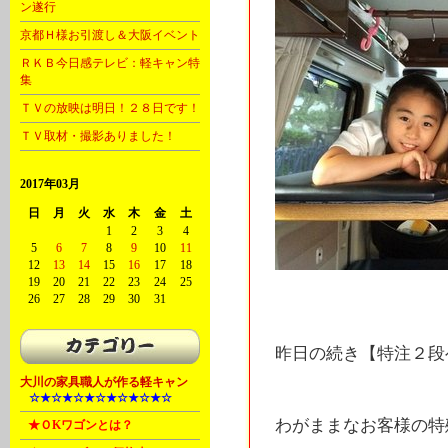
ン遂行
京都Ｈ様お引渡し＆大阪イベント
ＲＫＢ今日感テレビ：軽キャン特
集
ＴＶの放映は明日！２８日です！
ＴＶ取材・撮影ありました！
2017年03月
日
月
火
水
木
金
土
1
2
3
4
5
6
7
8
9
10
11
12
13
14
15
16
17
18
19
20
21
22
23
24
25
26
27
28
29
30
31
昨日の続き【特注２段
大川の家具職人が作る軽キャン
A
☆★☆★☆★☆★☆★☆★☆
わがままなお客様の特
B
★ＯKワゴンとは？