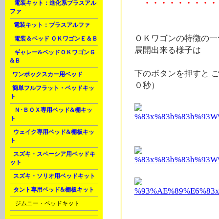
・・・・・・・・・
A
電装キット：進化系プラスアル
ファ
B
電装キット：プラスアルファ
ＯＫワゴンの特徴の一
D
電装＆ベッド ＯＫワゴンＥ＆Ｂ
展開出来る様子は
G
ギャレー&ベッドＯＫワゴンＧ
&Ｂ
下のボタンを押すと ご
J
ワンボックスカー用ベッド
０秒）
J
簡単フルフラット・ベッドキッ
ト
K
Ｎ･ＢＯＸ専用ベッド&棚キッ
ト
L
ウェイク専用ベッド&棚板キッ
ト
L
スズキ・スペーシア用ベッドキ
ット
L
スズキ・ソリオ用ベッドキット
L
タント専用ベッド&棚板キット
M
ジムニー・ベッドキット