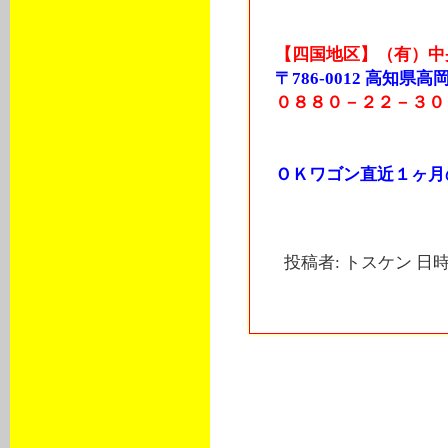
【四国地区】（有）中
〒786-0012 高知
０８８０－２２－３０
ＯＫワゴン直近１ヶ月
投稿者: トスケン 日時: 
トラックバック
このエントリーのトラックバック
http://cp.landmarx.jp/mt-tb.cgi/3