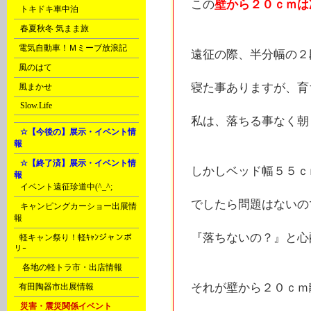
この
壁から２０ｃｍは
D
トキドキ車中泊
D
春夏秋冬 気まま旅
E
電気自動車！Ｍミーブ放浪記
遠征の際、半分幅の２
E
風のはて
寝た事ありますが、育
E
風まかせ
G
Slow.Life
私は、落ちる事なく朝
H
☆【今後の】展示・イベント情
報
H
☆【終了済】展示・イベント情
しかしベッド幅５５ｃ
報
A
イベント遠征珍道中(^_^;
でしたら問題はないの
A
キャンピングカーショー出展情
報
『落ちないの？』と心
B
軽キャン祭り！軽ｷｬﾝジャンボ
リｰ
D
各地の軽トラ市・出店情報
それが壁から２０ｃｍ
F
有田陶器市出展情報
H
災害・震災関係イベント