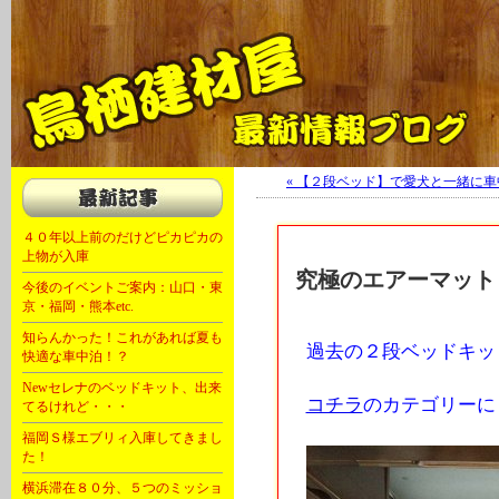
軽キャン 軽自動車 キャンピングカー 福岡 大川 OKワゴン キャンピング
« 【２段ベッド】で愛犬と一緒に車
４０年以上前のだけどピカピカの
上物が入庫
究極のエアーマット！
今後のイベントご案内：山口・東
京・福岡・熊本etc.
知らんかった！これがあれば夏も
過去の２段ベッドキッ
快適な車中泊！？
Newセレナのベッドキット、出来
コチラ
のカテゴリーに
てるけれど・・・
福岡Ｓ様エブリィ入庫してきまし
た！
横浜滞在８０分、５つのミッショ