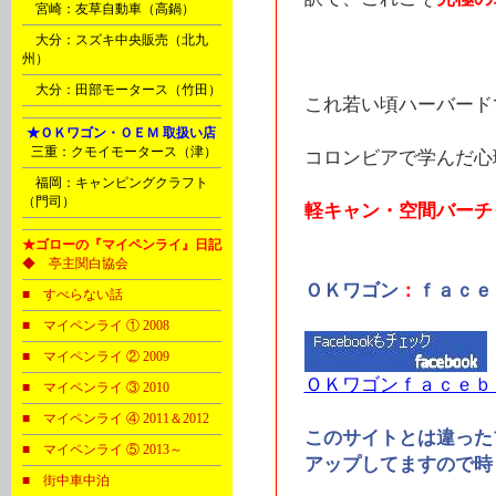
Ｎ
宮崎：友草自動車（高鍋）
Ｏ
大分：スズキ中央販売（北九
州）
Ｏ
大分：田部モータース（竹田）
これ若い頃ハーバード
Ⅰ
★ＯＫワゴン・ＯＥＭ 取扱い店
B
三重：クモイモータース（津）
コロンビアで学んだ心
Ｐ
福岡：キャンピングクラフト
（門司）
軽キャン・空間バーチ
★ゴローの『マイペンライ』日記
◆ 亭主関白協会
ＯＫワゴン
：
ｆａｃｅ
■ すべらない話
■ マイペンライ ① 2008
■ マイペンライ ② 2009
ＯＫワゴンｆａｃｅｂ
■ マイペンライ ③ 2010
■ マイペンライ ④ 2011＆2012
このサイトとは違った
■ マイペンライ ⑤ 2013～
アップしてますので時
■ 街中車中泊