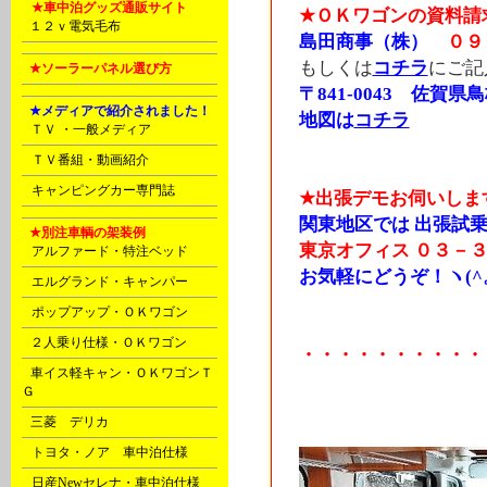
N
★車中泊グッズ通販サイト
★ＯＫワゴンの資料請
P
１２ｖ電気毛布
島田商事（株）
０９
もしくは
コチラ
にご記
P
★ソーラーパネル選び方
〒841-0043 佐賀県鳥
E
★メディアで紹介されました！
地図は
コチラ
C
ＴＶ ・一般メディア
D
ＴＶ番組・動画紹介
D
キャンピングカー専門誌
★出張デモお伺いしま
関東地区では 出張試乗
E
★別注車輌の架装例
東京オフィス
０３－３
A
アルファード・特注ベッド
お気軽にどうぞ！ヽ(^。
A
エルグランド・キャンパー
A
ポップアップ・ＯＫワゴン
B
２人乗り仕様・ＯＫワゴン
・・・・・・・・・・
B
車イス軽キャン・ＯＫワゴンＴ
Ｇ
C
三菱 デリカ
D
トヨタ・ノア 車中泊仕様
D
日産Newセレナ・車中泊仕様