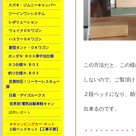
C
スズキ・ジムニーキャンパー
C
ツーインワンシステム
C
レボリューション
D
ウェイクＯＫワゴン
D
ハスラーＯＫワゴン
D
新型タント・ＯＫワゴン
E
ホンダＮ･ＢＯＸ車中泊仕様
この方法だと、この様
F
ネコ仕様Ｎ･ＢＯＸ
F
釣り仕様Ｎ･ＢＯＸ
しないので、ご覧頂け
H
災害対応！ソーラーレスキュー
隊
２段ベッドになり、助
H
日産・デイズルークス
M
世界初!電気自動車軽キャン
出来るのです。
U
試作レポート
M
★キャンピングカー･キット
A
２段ベッドキット【工事不要】
・・・・・・・・・・・・