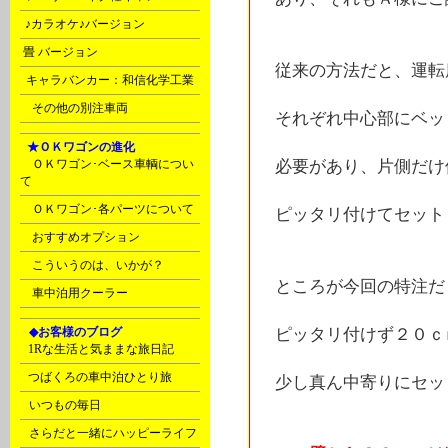
s
♪カラオケ♪バージョン
t
畳 バージョン
従来の方法だと、運転
u
キャラバンカー：和信化学工業
Ｙ
その他の別注車両
それぞれ中心部にベッ
F
★ＯＫワゴンの進化
ＯＫワゴン･ベース車輌につい
必要があり、片側だけ
て
ＯＫワゴン･各パーツについて
ピッタリ付けてセット
おすすめオプション
こういうのは、いかが？
ところが今回の特注だ
車中泊用クーラー
G
◆お客様のブログ
ピッタリ付けず２０ｃ
C
1Rな生活と気ままな旅日記
C
つばくろの車中泊ひとり旅
少し真ん中寄りにセッ
D
いつもの毎日
D
さらだと一緒にハッピーライフ