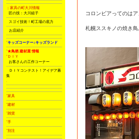
；家具の町大川情報
コロンビアってのはア
B
匠の技：大川組子
C
スゴイ技術！町工場の底力
札幌ススキノの焼き鳥屋
D
お店紹介
’
キッズコーナー♪キッズランド
’
★鳥栖 建材屋 情報
’ＤＩＹ
C
お客さんの工作コーナー
D
ＤＩＹコンテスト！アイデア募
集
.
’家具
’建材
’雑貨
’手
’別注