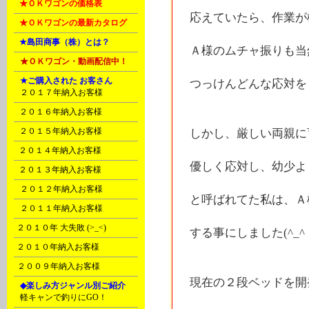
B
★ＯＫワゴンの価格表
応えていたら、作業が
B
★ＯＫワゴンの最新カタログ
C
★島田商事（株）とは？
Ａ様のムチャ振りも当
D
★ＯＫワゴン・動画配信中！
D
★ご購入された お客さん
つっけんどんな応対を
A
２０１７年納入お客様
B
２０１６年納入お客様
C
２０１５年納入お客様
しかし、厳しい両親に
E
２０１４年納入お客様
優しく応対し、幼少よ
F
２０１３年納入お客様
G
２０１２年納入お客様
と呼ばれてた私は、Ａ
H
２０１１年納入お客様
I
２０１０年 大失敗 (>_<)
する事にしました(^_^
I
２０１０年納入お客様
J
２００９年納入お客様
現在の２段ベッドを開
K
◆楽しみ方ジャンル別ご紹介
A
軽キャンで釣りにGO！