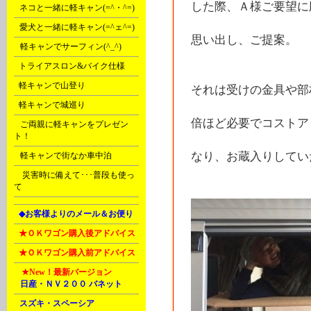
した際、Ａ様ご要望に
B
ネコと一緒に軽キャン(=^・^=)
C
愛犬と一緒に軽キャン(=^ェ^=)
思い出し、ご提案。
D
軽キャンでサーフィン(^_^)
E
トライアスロン&バイク仕様
F
軽キャンで山登り
それは受けの金具や部
F
軽キャンで城巡り
倍ほど必要でコストア
G
ご両親に軽キャンをプレゼン
ト！
なり、お蔵入りしてい
G
軽キャンで街なか車中泊
Ｒ
災害時に備えて･･･普段も使っ
て
L
◆お客様よりのメール＆お便り
L
★ＯＫワゴン購入後アドバイス
L
★ＯＫワゴン購入前アドバイス
M
★New！
最新バージョン
A
日産・ＮＶ２００ バネット
B
スズキ・スペーシア