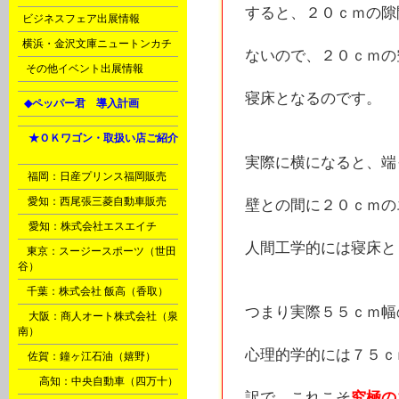
すると、２０ｃｍの隙
J
ビジネスフェア出展情報
J
横浜・金沢文庫ニュートンカチ
ないので、２０ｃｍの
N
その他イベント出展情報
寝床となるのです。
L
◆ペッパー君 導入計画
Ｈ
★ＯＫワゴン・取扱い店ご紹介
A
実際に横になると、端
B
福岡：日産プリンス福岡販売
C
愛知：西尾張三菱自動車販売
壁との間に２０ｃｍの
D
愛知：株式会社エスエイチ
人間工学的には寝床と
E
東京：スージースポーツ（世田
谷）
F
千葉：株式会社 飯高（香取）
つまり実際５５ｃｍ幅
G
大阪：商人オート株式会社（泉
南）
心理的学的には７５ｃ
M
佐賀：鐘ヶ江石油（嬉野）
Ｉ
高知：中央自動車（四万十）
訳で、これこそ
究極の