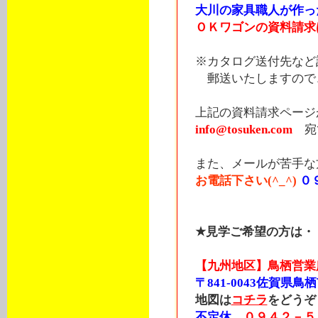
大川の家具職人が作っ
ＯＫワゴンの資料請求
※カタログ送付先など
郵送いたしますので、
上記の資料請求ページ
info@tosuken.com
宛
また、メールが苦手な
お電話下さい(^_^)
０
★見学ご希望の方は・
【九州地区】鳥栖営業
〒841-0043佐賀県鳥栖
地図は
コチラ
をどうぞ
不定休
０９４２－５