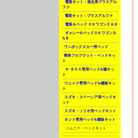
A
電装キット：進化系プラスアル
ファ
B
電装キット：プラスアルファ
D
電装＆ベッド ＯＫワゴンＥ＆Ｂ
G
ギャレー&ベッドＯＫワゴンＧ
&Ｂ
J
ワンボックスカー用ベッド
J
簡単フルフラット・ベッドキッ
ト
K
Ｎ･ＢＯＸ専用ベッド&棚キッ
ト
L
ウェイク専用ベッド&棚板キッ
ト
L
スズキ・スペーシア用ベッドキ
ット
L
スズキ・ソリオ用ベッドキット
L
タント専用ベッド&棚板キット
M
ジムニー・ベッドキット