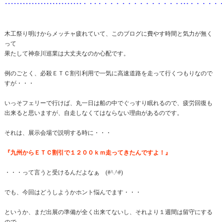
･･････････････････････････・・･・・・・・・・・・・・・・・･･･・・
木工祭り明けからメッチャ疲れていて、このブログに費やす時間と気力が無く
って
果たして神奈川巡業は大丈夫なのか心配です。
例のごとく、必殺ＥＴＣ割引利用で一気に高速道路を走って行くつもりなので
すが・・・
いっそフェリーで行けば、丸一日は船の中でぐっすり眠れるので、疲労回復も
出来ると思いますが、自走しなくてはならない理由があるのです。
それは、展示会場で説明する時に・・・
『九州からＥＴＣ割引で１２００ｋｍ走ってきたんですよ！』
・・・って言うと受けるんだよなぁ (#^.^#)
でも、今回はどうしようかホント悩んでます・・・
というか、まだ出展の準備が全く出来てないし、それより１週間は留守にする