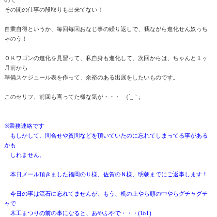
ので
その間の仕事の段取りも出来てない！
自業自得というか、毎回毎回おなじ事の繰り返しで、我ながら進化せん奴っち
ゃのう！
ＯＫワゴンの進化を見習って、私自身も進化して、次回からは、ちゃんと１ヶ
月前から
準備スケジュール表を作って、余裕のある出展をしたいものです。
このセリフ、前回も言ってた様な気が・・・ (´_｀;
※業務連絡です
もしかして、問合せや質問などを頂いていたのに忘れてしまってる事がある
かも
しれません。
本日メール頂きました福岡のＵ様、佐賀のＮ様、明朝までにご返事します！
今日の事は流石に忘れてませんが、もう、机の上やら頭の中やらグチャグチ
ャで
木工まつりの前の事になると、あやふやで・・・(ToT)