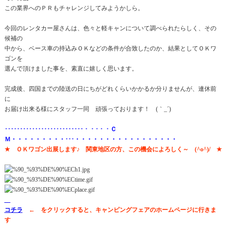
この業界へのＰＲもチャレンジしてみようかしら。
今回のレンタカー屋さんは、色々と軽キャンについて調べられたらしく、その
候補の
中から、ベース車の持込みＯＫなどの条件が合致したのか、結果としてＯＫワ
ゴンを
選んで頂けました事を、素直に嬉しく思います。
完成後、四国までの陸送の日にちがどれくらいかかるか分りませんが、連休前
に
お届け出来る様にスタッフ一同 頑張っております！ (｀_´)ゞ
･･････････････････････････・・･・・Ｃ
Ｍ・・・・・・・・・･･･・・・・・・・・・・・・・・・・・
★ ＯＫワゴン出展します♪ 関東地区の方、この機会によろしく～ (^o^)/ ★
コチラ
← をクリックすると、キャンピングフェアのホームページに行きま
す