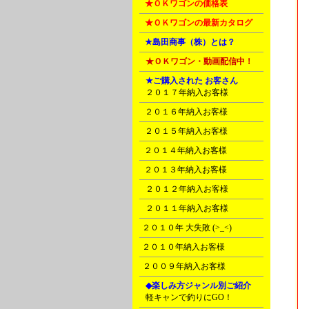
B
★ＯＫワゴンの価格表
B
★ＯＫワゴンの最新カタログ
C
★島田商事（株）とは？
D
★ＯＫワゴン・動画配信中！
D
★ご購入された お客さん
A
２０１７年納入お客様
B
２０１６年納入お客様
C
２０１５年納入お客様
E
２０１４年納入お客様
F
２０１３年納入お客様
G
２０１２年納入お客様
H
２０１１年納入お客様
I
２０１０年 大失敗 (>_<)
I
２０１０年納入お客様
J
２００９年納入お客様
K
◆楽しみ方ジャンル別ご紹介
A
軽キャンで釣りにGO！