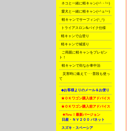
B
ネコと一緒に軽キャン(=^・^=)
C
愛犬と一緒に軽キャン(=^ェ^=)
D
軽キャンでサーフィン(^_^)
E
トライアスロン&バイク仕様
F
軽キャンで山登り
F
軽キャンで城巡り
G
ご両親に軽キャンをプレゼン
ト！
G
軽キャンで街なか車中泊
Ｒ
災害時に備えて･･･普段も使っ
て
L
◆お客様よりのメール＆お便り
L
★ＯＫワゴン購入後アドバイス
L
★ＯＫワゴン購入前アドバイス
M
★New！
最新バージョン
A
日産・ＮＶ２００ バネット
B
スズキ・スペーシア