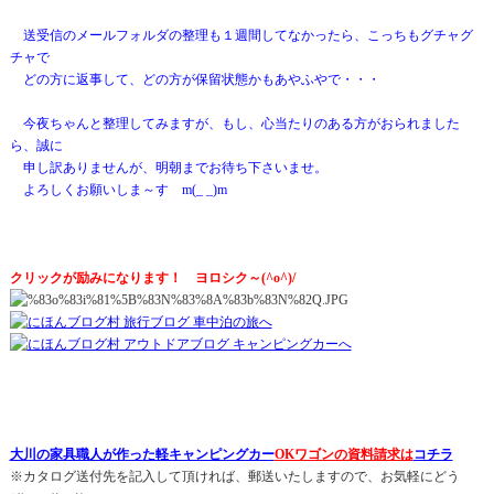
送受信のメールフォルダの整理も１週間してなかったら、こっちもグチャグ
チャで
どの方に返事して、どの方が保留状態かもあやふやで・・・
今夜ちゃんと整理してみますが、もし、心当たりのある方がおられました
ら、誠に
申し訳ありませんが、明朝までお待ち下さいませ。
よろしくお願いしま～す m(_ _)m
クリックが励みになります！ ヨロシク～(^o^)/
オーケーワゴン軽自動車キャンピングカー販売車中泊車内泊フルフラットキッ
トカーネル福岡鳥栖大川久留米佐賀旅くるま旅行パーツ販売価格展示会自作ル
ートユーズネットちょいＣａｍちょいキャンちょいきゃん匠豊新エスカルゴ島
田商事エブリィ軽キャンパー
大川の家具職人が作った軽キャンピングカー
OKワゴンの資料請求は
コチラ
※カタログ送付先を記入して頂ければ、郵送いたしますので、お気軽にどう