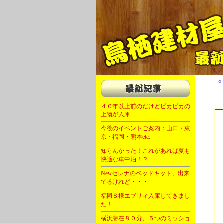
軽キャン 軽自動車 キャンピングカー 福岡 
«
４０年以上前のだけどピカピカの
上物が入庫
今後のイベントご案内：山口・東
京・福岡・熊本etc.
知らんかった！これがあれば夏も
快適な車中泊！？
Newセレナのベッドキット、出来
てるけれど・・・
福岡Ｓ様エブリィ入庫してきまし
た！
横浜滞在８０分、５つのミッショ