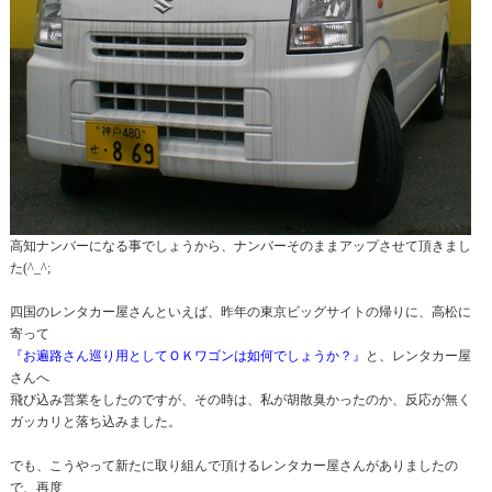
高知ナンバーになる事でしょうから、ナンバーそのままアップさせて頂きまし
た(^_^;
四国のレンタカー屋さんといえば、昨年の東京ビッグサイトの帰りに、高松に
寄って
『お遍路さん巡り用としてＯＫワゴンは如何でしょうか？』
と、レンタカー屋
さんへ
飛び込み営業をしたのですが、その時は、私が胡散臭かったのか、反応が無く
ガッカリと落ち込みました。
でも、こうやって新たに取り組んで頂けるレンタカー屋さんがありましたの
で、再度