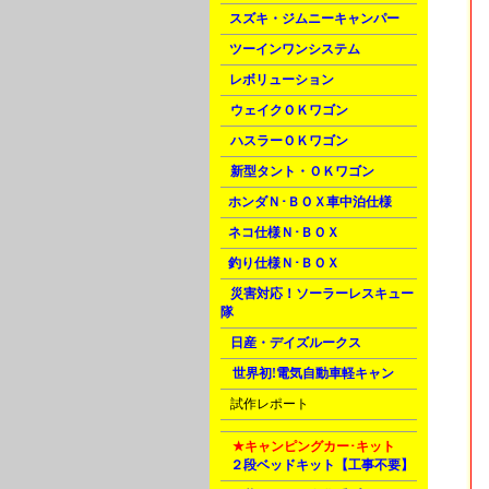
C
スズキ・ジムニーキャンパー
C
ツーインワンシステム
C
レボリューション
D
ウェイクＯＫワゴン
D
ハスラーＯＫワゴン
D
新型タント・ＯＫワゴン
E
ホンダＮ･ＢＯＸ車中泊仕様
F
ネコ仕様Ｎ･ＢＯＸ
F
釣り仕様Ｎ･ＢＯＸ
H
災害対応！ソーラーレスキュー
隊
H
日産・デイズルークス
M
世界初!電気自動車軽キャン
U
試作レポート
M
★キャンピングカー･キット
A
２段ベッドキット【工事不要】