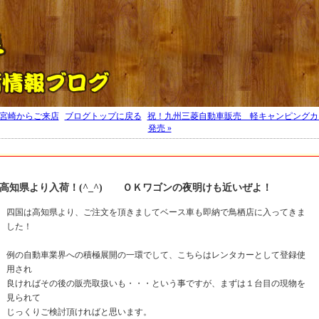
大川 OKワゴン キャンピングカー トスケンブログ 福岡トスケンブログ
 宮崎からご来店
|
ブログトップに戻る
|
祝！九州三菱自動車販売 軽キャンピングカ
発売 »
高知県より入荷！(^_^) ＯＫワゴンの夜明けも近いぜよ！
四国は高知県より、ご注文を頂きましてベース車も即納で鳥栖店に入ってきま
した！
例の自動車業界への積極展開の一環でして、こちらはレンタカーとして登録使
用され
良ければその後の販売取扱いも・・・という事ですが、まずは１台目の現物を
見られて
じっくりご検討頂ければと思います。