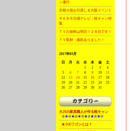
ン遂行
京都Ｈ様お引渡し＆大阪イベント
ＲＫＢ今日感テレビ：軽キャン特
集
ＴＶの放映は明日！２８日です！
ＴＶ取材・撮影ありました！
2017年03月
日
月
火
水
木
金
土
1
2
3
4
5
6
7
8
9
10
11
12
13
14
15
16
17
18
19
20
21
22
23
24
25
26
27
28
29
30
31
大川の家具職人が作る軽キャン
A
☆★☆★☆★☆★☆★☆★☆
B
★ＯKワゴンとは？