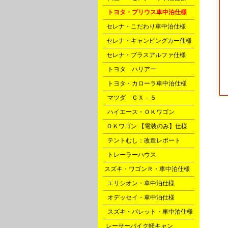
D
トヨタ・プリウス車中泊仕様
F
セレナ・こだわり車中泊仕様
F
セレナ・キャンピングカー仕様
F
セレナ・プラスアルファ仕様
G
トヨタ ハリアー
G
トヨタ・カローラ車中泊仕様
G
マツダ ＣＸ－５
H
ハイエース・ＯＫワゴン
トラック
このエント
P
ＯＫワゴン 【電装のみ】仕様
http://cp.l
Q
テントむし：改造レポート
X
トレーラーハウス
l
スズキ・ワゴンＲ・車中泊仕様
m
エリシオン・車中泊仕様
m
オデッセイ・車中泊仕様
m
スズキ・パレット・車中泊仕様
o
レーサーバイク軽キャン