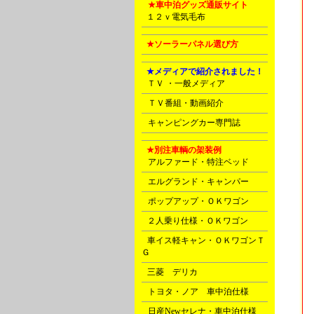
N
★車中泊グッズ通販サイト
P
１２ｖ電気毛布
P
★ソーラーパネル選び方
E
★メディアで紹介されました！
C
ＴＶ ・一般メディア
D
ＴＶ番組・動画紹介
D
キャンピングカー専門誌
E
★別注車輌の架装例
A
アルファード・特注ベッド
A
エルグランド・キャンパー
A
ポップアップ・ＯＫワゴン
B
２人乗り仕様・ＯＫワゴン
B
車イス軽キャン・ＯＫワゴンＴ
Ｇ
C
三菱 デリカ
D
トヨタ・ノア 車中泊仕様
D
日産Newセレナ・車中泊仕様