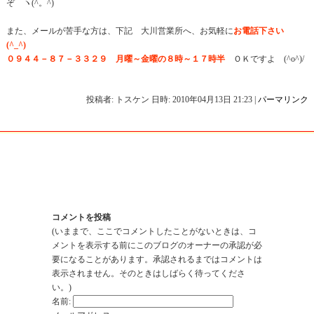
ぞ ヽ(^。^)
また、メールが苦手な方は、下記 大川営業所へ、お気軽に
お電話下さい
(^_^)
０９４４－８７－３３２９ 月曜～金曜の８時～１７時半
ＯＫですよ (^o^)/
投稿者: トスケン 日時: 2010年04月13日 21:23
|
パーマリンク
バック
リーのトラックバックURL:
andmarx.jp/mt-tb.cgi/1039
コメントを投稿
(いままで、ここでコメントしたことがないときは、コ
メントを表示する前にこのブログのオーナーの承認が必
要になることがあります。承認されるまではコメントは
表示されません。そのときはしばらく待ってくださ
い。)
名前: