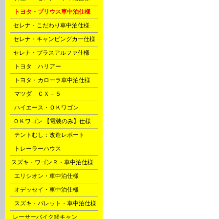
D
トヨタ・プリウス車中泊仕様
F
セレナ・こだわり車中泊仕様
F
セレナ・キャンピングカー仕様
F
セレナ・プラスアルファ仕様
G
トヨタ ハリアー
G
トヨタ・カローラ車中泊仕様
G
マツダ ＣＸ－５
H
ハイエース・ＯＫワゴン
P
ＯＫワゴン 【電装のみ】仕様
Q
テントむし：改造レポート
X
トレーラーハウス
l
スズキ・ワゴンＲ・車中泊仕様
m
エリシオン・車中泊仕様
m
オデッセイ・車中泊仕様
m
スズキ・パレット・車中泊仕様
o
レーサーバイク軽キャン