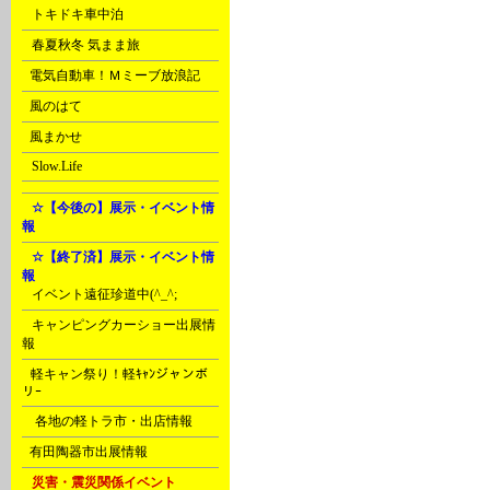
D
トキドキ車中泊
D
春夏秋冬 気まま旅
E
電気自動車！Ｍミーブ放浪記
E
風のはて
E
風まかせ
G
Slow.Life
H
☆【今後の】展示・イベント情
報
H
☆【終了済】展示・イベント情
報
A
イベント遠征珍道中(^_^;
A
キャンピングカーショー出展情
報
B
軽キャン祭り！軽ｷｬﾝジャンボ
リｰ
D
各地の軽トラ市・出店情報
F
有田陶器市出展情報
H
災害・震災関係イベント