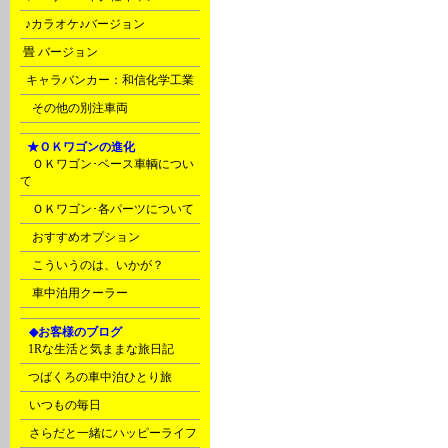
s
♪カラオケ♪バージョン
t
畳 バージョン
u
キャラバンカー：和信化学工業
Ｙ
その他の別注車両
F
★ＯＫワゴンの進化
ＯＫワゴン･ベース車輌につい
て
ＯＫワゴン･各パーツについて
おすすめオプション
こういうのは、いかが？
車中泊用クーラー
G
◆お客様のブログ
C
1Rな生活と気ままな旅日記
C
つばくろの車中泊ひとり旅
D
いつもの毎日
D
さらだと一緒にハッピーライフ