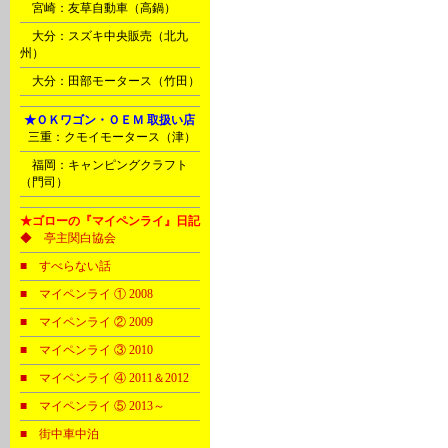
Ｎ
宮崎：友草自動車（高鍋）
Ｏ
大分：スズキ中央販売（北九
州）
Ｏ
大分：田部モータース（竹田）
Ⅰ
★ＯＫワゴン・ＯＥＭ 取扱い店
B
三重：クモイモータース（津）
Ｐ
福岡：キャンピングクラフト
（門司）
★ゴローの『マイペンライ』日記
◆ 亭主関白協会
■ すべらない話
■ マイペンライ ① 2008
■ マイペンライ ② 2009
■ マイペンライ ③ 2010
■ マイペンライ ④ 2011＆2012
■ マイペンライ ⑤ 2013～
■ 街中車中泊