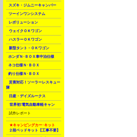
C
スズキ・ジムニーキャンパー
C
ツーインワンシステム
C
レボリューション
D
ウェイクＯＫワゴン
D
ハスラーＯＫワゴン
D
新型タント・ＯＫワゴン
E
ホンダＮ･ＢＯＸ車中泊仕様
F
ネコ仕様Ｎ･ＢＯＸ
F
釣り仕様Ｎ･ＢＯＸ
H
災害対応！ソーラーレスキュー
隊
H
日産・デイズルークス
M
世界初!電気自動車軽キャン
U
試作レポート
M
★キャンピングカー･キット
A
２段ベッドキット【工事不要】