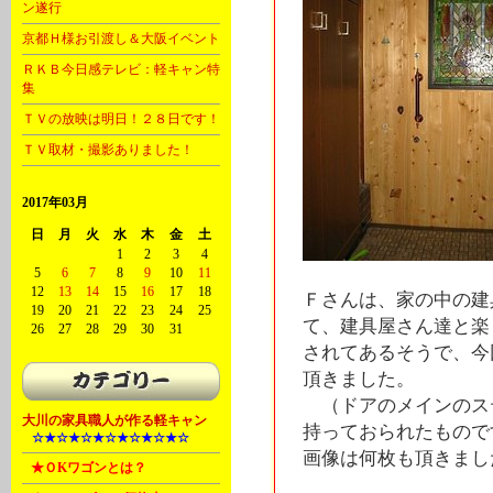
ン遂行
京都Ｈ様お引渡し＆大阪イベント
ＲＫＢ今日感テレビ：軽キャン特
集
ＴＶの放映は明日！２８日です！
ＴＶ取材・撮影ありました！
2017年03月
日
月
火
水
木
金
土
1
2
3
4
5
6
7
8
9
10
11
12
13
14
15
16
17
18
Ｆさんは、家の中の建
19
20
21
22
23
24
25
て、建具屋さん達と楽
26
27
28
29
30
31
されてあるそうで、今
頂きました。
（ドアのメインのス
大川の家具職人が作る軽キャン
持っておられたもので
A
☆★☆★☆★☆★☆★☆★☆
画像は何枚も頂きまし
B
★ＯKワゴンとは？