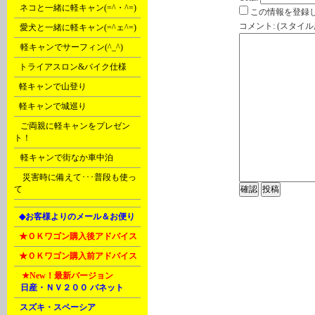
B
ネコと一緒に軽キャン(=^・^=)
この情報を登録し
コメント: (スタイ
C
愛犬と一緒に軽キャン(=^ェ^=)
D
軽キャンでサーフィン(^_^)
E
トライアスロン&バイク仕様
F
軽キャンで山登り
F
軽キャンで城巡り
G
ご両親に軽キャンをプレゼン
ト！
G
軽キャンで街なか車中泊
Ｒ
災害時に備えて･･･普段も使っ
て
L
◆お客様よりのメール＆お便り
L
★ＯＫワゴン購入後アドバイス
L
★ＯＫワゴン購入前アドバイス
M
★New！
最新バージョン
A
日産・ＮＶ２００ バネット
B
スズキ・スペーシア