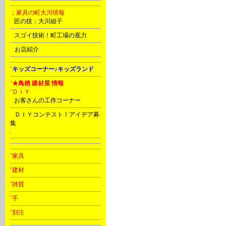
；家具の町大川情報
B
匠の技：大川組子
C
スゴイ技術！町工場の底力
D
お店紹介
’
キッズコーナー♪キッズランド
’
★鳥栖 建材屋 情報
’ＤＩＹ
C
お客さんの工作コーナー
D
ＤＩＹコンテスト！アイデア募
集
.
’家具
’建材
’雑貨
’手
’別注