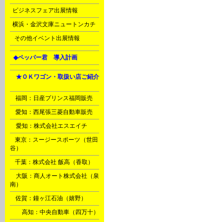
J
ビジネスフェア出展情報
J
横浜・金沢文庫ニュートンカチ
N
その他イベント出展情報
L
◆ペッパー君 導入計画
Ｈ
★ＯＫワゴン・取扱い店ご紹介
A
B
福岡：日産プリンス福岡販売
C
愛知：西尾張三菱自動車販売
D
愛知：株式会社エスエイチ
E
東京：スージースポーツ（世田
谷）
F
千葉：株式会社 飯高（香取）
G
大阪：商人オート株式会社（泉
南）
M
佐賀：鐘ヶ江石油（嬉野）
Ｉ
高知：中央自動車（四万十）