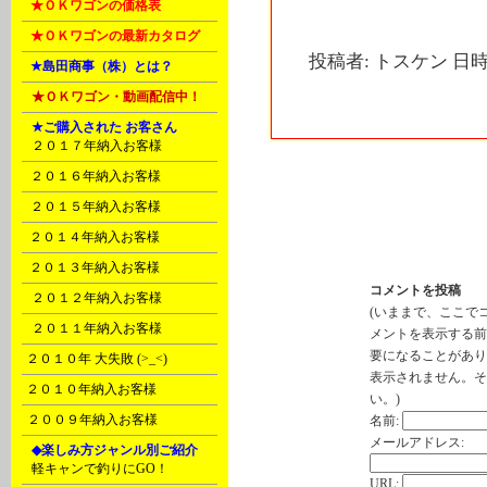
B
★ＯＫワゴンの価格表
B
★ＯＫワゴンの最新カタログ
投稿者: トスケン 日時: 
C
★島田商事（株）とは？
D
★ＯＫワゴン・動画配信中！
D
★ご購入された お客さん
A
２０１７年納入お客様
B
２０１６年納入お客様
トラックバック
C
２０１５年納入お客様
このエントリーのトラックバック
http://cp.landmarx.jp/mt-tb.cgi/1
E
２０１４年納入お客様
F
２０１３年納入お客様
コメントを投稿
G
２０１２年納入お客様
(いままで、ここで
H
２０１１年納入お客様
メントを表示する前
要になることがあり
I
２０１０年 大失敗 (>_<)
表示されません。そ
I
２０１０年納入お客様
い。)
J
２００９年納入お客様
名前:
メールアドレス:
K
◆楽しみ方ジャンル別ご紹介
A
軽キャンで釣りにGO！
URL: