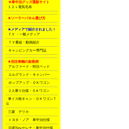
N
★車中泊グッズ通販サイト
P
１２ｖ電気毛布
P
★ソーラーパネル選び方
E
★メディアで紹介されました！
C
ＴＶ ・一般メディア
D
ＴＶ番組・動画紹介
D
キャンピングカー専門誌
E
★別注車輌の架装例
A
アルファード・特注ベッド
A
エルグランド・キャンパー
A
ポップアップ・ＯＫワゴン
B
２人乗り仕様・ＯＫワゴン
B
車イス軽キャン・ＯＫワゴンＴ
Ｇ
C
三菱 デリカ
D
トヨタ・ノア 車中泊仕様
D
日産Newセレナ・車中泊仕様