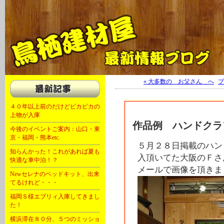
軽キャン 軽自動車 キャンピングカー 福岡 大川 OKワゴン キャンピング
« 大多数の お父さん へ
|
ブ
４０年以上前のだけどピカピカの
上物が入庫
作品例 ハンドクラ
今後のイベントご案内：山口・東
京・福岡・熊本etc.
５月２８日掲載のハン
知らんかった！これがあれば夏も
入頂いてた大阪のＦさ
快適な車中泊！？
メールで画像を頂きま
Newセレナのベッドキット、出来
てるけれど・・・
福岡Ｓ様エブリィ入庫してきまし
た！
横浜滞在８０分、５つのミッショ