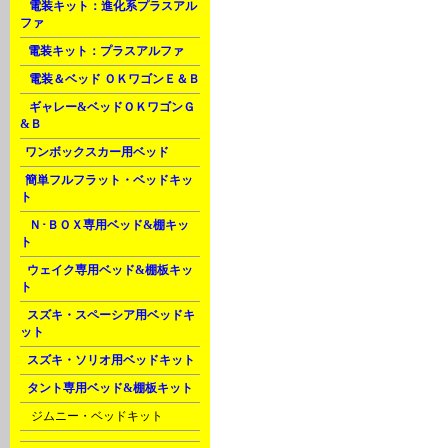
A
電装キット：進化系プラスアル
ファ
B
電装キット：プラスアルファ
D
電装＆ベッド ＯＫワゴンＥ＆Ｂ
G
ギャレー&ベッドＯＫワゴンＧ
&Ｂ
J
ワンボックスカー用ベッド
J
簡単フルフラット・ベッドキッ
ト
K
Ｎ･ＢＯＸ専用ベッド&棚キッ
ト
L
ウェイク専用ベッド&棚板キッ
ト
L
スズキ・スペーシア用ベッドキ
ット
L
スズキ・ソリオ用ベッドキット
L
タント専用ベッド&棚板キット
M
ジムニー・ベッドキット