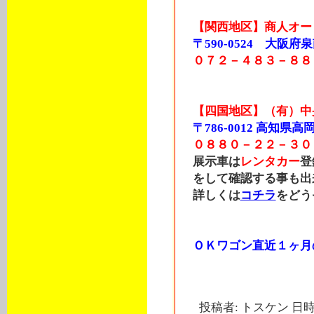
【関西地区】商人オー
〒590-0524 大阪府泉
０７２－４８３－８８
【四国地区】（有）中
〒786-0012 高知
０８８０－２２－３０
展示車は
レンタカー
登
をして確認する事も出
詳しくは
コチラ
をどう
ＯＫワゴン直近１ヶ月
投稿者: トスケン 日時: 