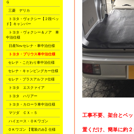
Ｇ
C
三菱 デリカ
D
トヨタ・ヴォクシー【２段ベッ
ド】キャンパー
D
トヨタ・ヴォクシー＆ノア 車
中泊仕様
D
日産Newセレナ・車中泊仕様
D
トヨタ・プリウス車中泊仕様
F
セレナ・こだわり車中泊仕様
F
セレナ・キャンピングカー仕様
F
セレナ・プラスアルファ仕様
G
トヨタ エスクァイア
G
トヨタ ハリアー
G
トヨタ・カローラ車中泊仕様
G
マツダ ＣＸ－５
工事不要、架台とベッ
H
ハイエース・ＯＫワゴン
置くだけ、簡単に約２
P
ＯＫワゴン 【電装のみ】仕様