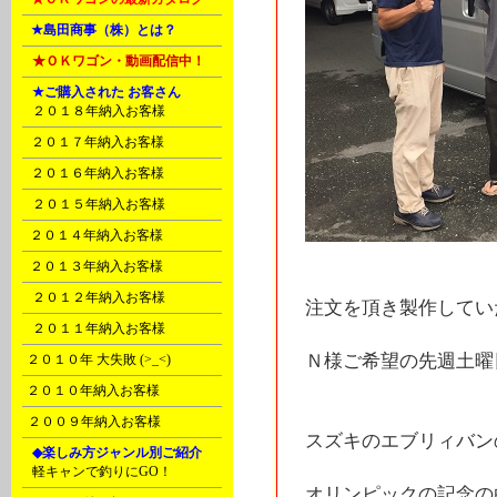
C
★島田商事（株）とは？
D
★ＯＫワゴン・動画配信中！
D
★ご購入された お客さん
A
２０１８年納入お客様
B
２０１７年納入お客様
C
２０１６年納入お客様
D
２０１５年納入お客様
E
２０１４年納入お客様
F
２０１３年納入お客様
G
２０１２年納入お客様
注文を頂き製作してい
H
２０１１年納入お客様
Ｎ様ご希望の先週土曜
I
２０１０年 大失敗 (>_<)
I
２０１０年納入お客様
J
２００９年納入お客様
スズキのエブリィバン
K
◆楽しみ方ジャンル別ご紹介
A
軽キャンで釣りにGO！
オリンピックの記念の