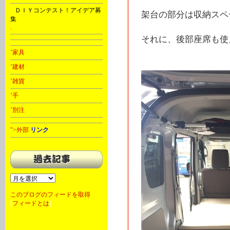
D
ＤＩＹコンテスト！アイデア募
架台の部分は収納スペ
集
.
それに、後部座席も使
’家具
’建材
’雑貨
’手
’別注
">外部
リンク
このブログのフィードを取得
[
フィードとは
]