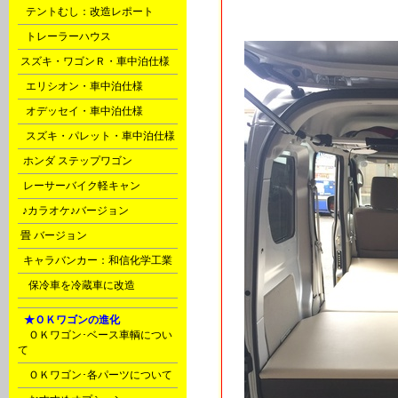
Q
テントむし：改造レポート
X
トレーラーハウス
l
スズキ・ワゴンＲ・車中泊仕様
m
エリシオン・車中泊仕様
m
オデッセイ・車中泊仕様
m
スズキ・パレット・車中泊仕様
o
ホンダ ステップワゴン
o
レーサーバイク軽キャン
s
♪カラオケ♪バージョン
t
畳 バージョン
u
キャラバンカー：和信化学工業
Ｙ
保冷車を冷蔵車に改造
F
★ＯＫワゴンの進化
ＯＫワゴン･ベース車輌につい
て
ＯＫワゴン･各パーツについて