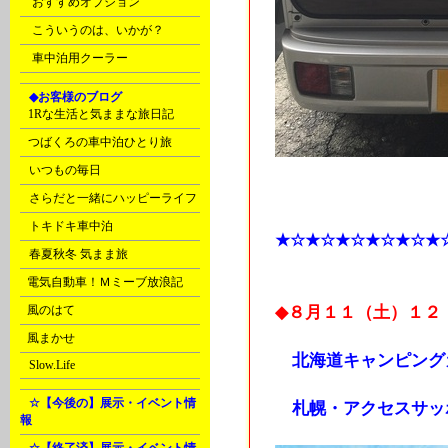
おすすめオプション
こういうのは、いかが？
車中泊用クーラー
G
◆お客様のブログ
C
1Rな生活と気ままな旅日記
C
つばくろの車中泊ひとり旅
D
いつもの毎日
D
さらだと一緒にハッピーライフ
D
トキドキ車中泊
★☆★☆★☆★☆★☆★
D
春夏秋冬 気まま旅
E
電気自動車！Ｍミーブ放浪記
E
風のはて
◆８月１１（土）１２
E
風まかせ
北海道キャンピング
G
Slow.Life
H
☆【今後の】展示・イベント情
札幌・アクセスサッ
報