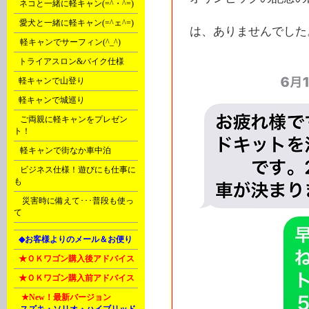
B
ネコと一緒に軽キャン(=^・^=)
C
愛犬と一緒に軽キャン(=^ェ^=)
は、ありませんでした
D
軽キャンでサーフィン(^_^)
E
トライアスロン&バイク仕様
F
軽キャンで山登り
F
軽キャンで城巡り
G
ご両親に軽キャンをプレゼン
ト！
G
軽キャンで街なか車中泊
H
ビジネス仕様！遊びにも仕事に
も
Ｒ
災害時に備えて･･･普段も使っ
て
L
◆お客様よりのメール＆お便り
L
★ＯＫワゴン購入後アドバイス
L
★ＯＫワゴン購入前アドバイス
M
★New！
最新バージョン