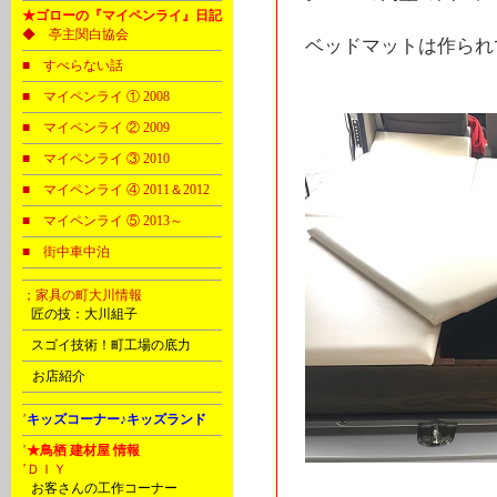
★ゴローの『マイペンライ』日記
◆ 亭主関白協会
ベッドマットは作られ
■ すべらない話
■ マイペンライ ① 2008
■ マイペンライ ② 2009
■ マイペンライ ③ 2010
■ マイペンライ ④ 2011＆2012
■ マイペンライ ⑤ 2013～
■ 街中車中泊
；家具の町大川情報
B
匠の技：大川組子
C
スゴイ技術！町工場の底力
D
お店紹介
’
キッズコーナー♪キッズランド
’
★鳥栖 建材屋 情報
’ＤＩＹ
C
お客さんの工作コーナー