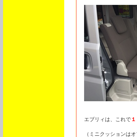
エブリィは、これで
１
（ミニクッションはオ