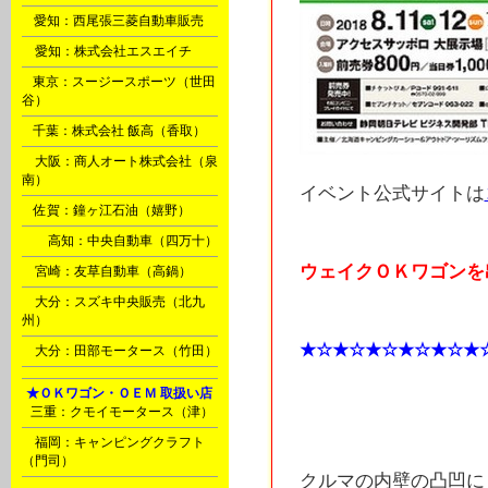
C
愛知：西尾張三菱自動車販売
D
愛知：株式会社エスエイチ
E
東京：スージースポーツ（世田
谷）
F
千葉：株式会社 飯高（香取）
G
大阪：商人オート株式会社（泉
南）
イベント公式サイトは
M
佐賀：鐘ヶ江石油（嬉野）
Ｉ
高知：中央自動車（四万十）
ウェイクＯＫワゴンを
Ｎ
宮崎：友草自動車（高鍋）
Ｏ
大分：スズキ中央販売（北九
州）
★☆★☆★☆★☆★☆★
Ｏ
大分：田部モータース（竹田）
Ⅰ
★ＯＫワゴン・ＯＥＭ 取扱い店
B
三重：クモイモータース（津）
Ｐ
福岡：キャンピングクラフト
（門司）
クルマの内壁の凸凹に