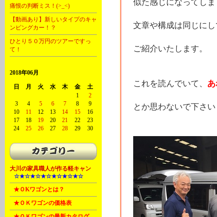
似た感じになってしま
痛恨の判断ミス！(>_<)
【動画あり】新しいタイプのキャ
文章や構成は同じにし
ンピングカー！？
ひとり５０万円のツアーですっ
ご紹介いたします。
て！
2018年06月
これを読んでいて、
あ
日
月
火
水
木
金
土
1
2
3
4
5
6
7
8
9
とか思わないで下さい (^
10
11
12
13
14
15
16
17
18
19
20
21
22
23
24
25
26
27
28
29
30
大川の家具職人が作る軽キャン
A
☆★☆★☆★☆★☆★☆★☆
B
★ＯKワゴンとは？
B
★ＯＫワゴンの価格表
B
★ＯＫワゴンの最新カタログ