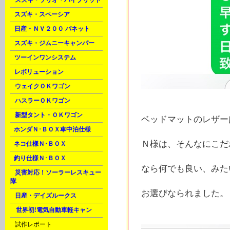
A
スズキ・ソリオ・ハイブリッド
B
スズキ・スペーシア
B
日産・ＮＶ２００ バネット
C
スズキ・ジムニーキャンパー
C
ツーインワンシステム
C
レボリューション
D
ウェイクＯＫワゴン
D
ハスラーＯＫワゴン
D
新型タント・ＯＫワゴン
ベッドマットのレザー
E
ホンダＮ･ＢＯＸ車中泊仕様
Ｎ様は、そんなにこだ
F
ネコ仕様Ｎ･ＢＯＸ
F
釣り仕様Ｎ･ＢＯＸ
なら何でも良い、みた
H
災害対応！ソーラーレスキュー
隊
お選びなられました。
H
日産・デイズルークス
M
世界初!電気自動車軽キャン
U
試作レポート