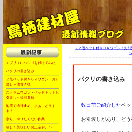
軽キャン 軽自動車 キャンピングカー 福岡 大川 OKワゴン キャンピング
« ２段ベッド付きＯＫワゴン！お
シ
エブリィにハシゴを付けてみた
パクリの書き込み
パクリの書き込み
２段ベッド付きＯＫワゴン！お引
渡し～佐賀Ａ様
スクラムワゴン・ベッドキットお
引渡し～福岡Ｓ様
数日前ご紹介した
ベッ
地震で通行止め、さぁ、どうす
る？
お引渡しがあり、どう
余り、やりたくない作業・・・
珍しく美味しいお土産 (^。^)