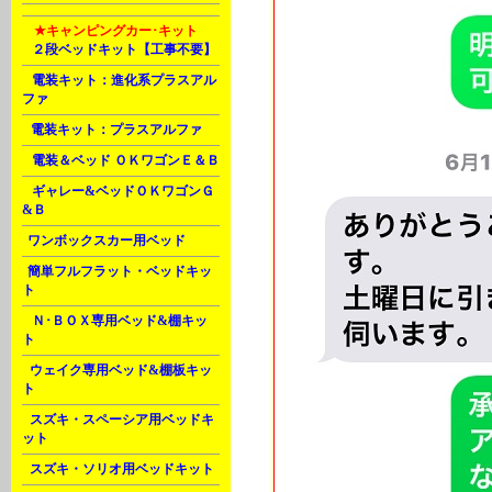
M
★キャンピングカー･キット
A
２段ベッドキット【工事不要】
A
電装キット：進化系プラスアル
ファ
B
電装キット：プラスアルファ
D
電装＆ベッド ＯＫワゴンＥ＆Ｂ
G
ギャレー&ベッドＯＫワゴンＧ
&Ｂ
J
ワンボックスカー用ベッド
J
簡単フルフラット・ベッドキッ
ト
K
Ｎ･ＢＯＸ専用ベッド&棚キッ
ト
L
ウェイク専用ベッド&棚板キッ
ト
L
スズキ・スペーシア用ベッドキ
ット
L
スズキ・ソリオ用ベッドキット