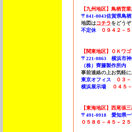
【九州地区】鳥栖営業
〒841-0043佐賀県鳥栖
地図は
コチラ
をどうぞ
不定休
０９４２－５
【関東地区】ＯＫワゴ
〒221-0863 横浜市
（株）齊籐製作所内
事前連絡の上お気軽に
東京オフィス
０３－
横浜展示場
０４５
【東海地区】西尾張三
〒491-0918 愛知県一宮
０５８６－４５－２５