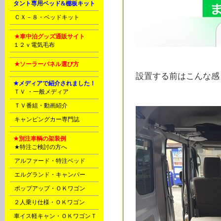
L
タント専用ベッド&棚板キット
N
ＣＸ－８・ベッドキット
U
★車中泊グッズ通販サイト
P
１２ｖ電気毛布
V
★ソーラーパネル選び方
設置する前はこんな感
E
★メディアで紹介されました！
C
ＴＶ ・一般メディア
D
ＴＶ番組・動画紹介
D
キャンピングカー専門誌
E
★別注車輌の架装例
A
★特注ご検討の方へ
A
アルファード・特注ベッド
A
エルグランド・キャンパー
A
ポップアップ・ＯＫワゴン
B
２人乗り仕様・ＯＫワゴン
B
車イス軽キャン・ＯＫワゴンＴ