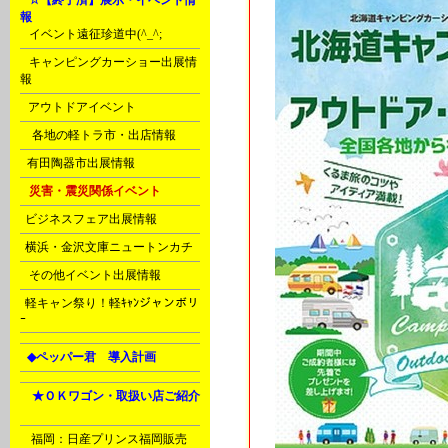
H
☆【終了済】展示・イベント情
報
A
イベント遠征珍道中(^_^;
A
キャンピングカーショー出展情
報
B
アウトドアイベント
D
各地の軽トラ市・出店情報
F
有田陶器市出展情報
H
災害・震災関係イベント
J
ビジネスフェア出展情報
J
横浜・金沢文庫ニュートンカチ
N
その他イベント出展情報
c
軽キャン祭り！軽ｷｬﾝジャンボリ
ｰ
L
◆ペッパー君 導入計画
Ｈ
★ＯＫワゴン・取扱い店ご紹介
A
B
福岡：日産プリンス福岡販売