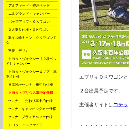
A
アルファード・特注ベッド
A
エルグランド・キャンパー
A
ポップアップ・ＯＫワゴン
B
２人乗り仕様・ＯＫワゴン
B
車イス軽キャン・ＯＫワゴンＴ
Ｇ
C
三菱 デリカ
D
トヨタ・ヴォクシー【２段ベッ
ド】キャンパー
D
トヨタ・ヴォクシー＆ノア 車
エブリィＯＫワゴンと
中泊仕様
D
日産Newセレナ・車中泊仕様
２台出展予定です。
D
トヨタ・プリウス車中泊仕様
F
セレナ・こだわり車中泊仕様
主催者サイトは
コチラ
F
セレナ・キャンピングカー仕様
F
セレナ・プラスアルファ仕様
・・・・・・・・・・
G
トヨタ エスクァイア