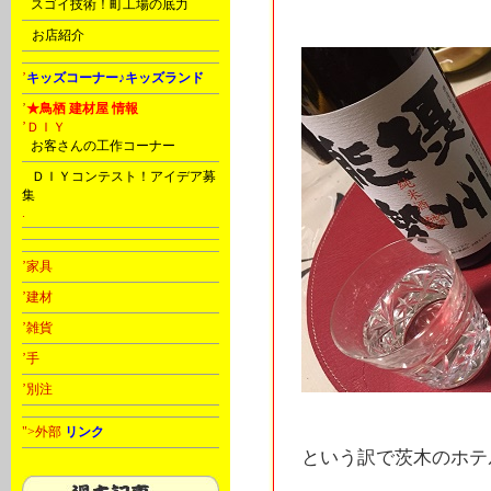
C
スゴイ技術！町工場の底力
D
お店紹介
’
キッズコーナー♪キッズランド
’
★鳥栖 建材屋 情報
’ＤＩＹ
C
お客さんの工作コーナー
D
ＤＩＹコンテスト！アイデア募
集
.
’家具
’建材
’雑貨
’手
’別注
">外部
リンク
という訳で茨木のホテ