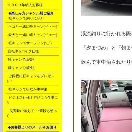
J
２００９年納入お客様
K
◆楽しみ方ジャンル別ご紹介
A
軽キャンで釣りにGO！
B
ネコと一緒に軽キャン(=^・^=)
渓流釣りに行かれる際
C
愛犬と一緒に軽キャン(=^ェ^=)
D
軽キャンでサーフィン(^_^)
『夕まづめ』と『朝ま
E
自転車&バイク仕様
F
軽キャンで山登り
飲んで車中泊されたり
F
軽キャンで城巡り
G
ご両親に軽キャンをプレゼン
ト！
G
軽キャンで街なか車中泊
H
ビジネス仕様！遊びにも仕事に
も
Ｒ
災害時に備えて･･･普段も使っ
て
L
◆お客様よりのメール＆お便り