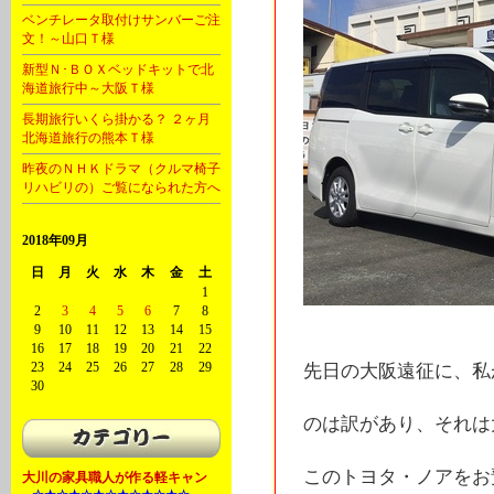
ベンチレータ取付けサンバーご注
文！～山口Ｔ様
新型Ｎ･ＢＯＸベッドキットで北
海道旅行中～大阪Ｔ様
長期旅行いくら掛かる？ ２ヶ月
北海道旅行の熊本Ｔ様
昨夜のＮＨＫドラマ（クルマ椅子
リハビリの）ご覧になられた方へ
2018年09月
日
月
火
水
木
金
土
1
2
3
4
5
6
7
8
9
10
11
12
13
14
15
16
17
18
19
20
21
22
23
24
25
26
27
28
29
先日の大阪遠征に、私
30
のは訳があり、それは
このトヨタ・ノアをお
大川の家具職人が作る軽キャン