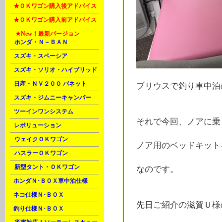
L
★ＯＫワゴン購入後アドバイス
L
★ＯＫワゴン購入前アドバイス
M
★New！
最新バージョン
A
ホンダ・Ｎ－ＢＡＮ
B
スズキ・スペーシア
B
スズキ・ソリオ・ハイブリッド
B
日産・ＮＶ２００ バネット
プリウスで釣り車中泊
C
スズキ・ジムニーキャンパー
C
ツーインワンシステム
それで今回、ノアに乗
C
レボリューション
D
ウェイクＯＫワゴン
ノア用のベッドキット
D
ハスラーＯＫワゴン
D
新型タント・ＯＫワゴン
なのです。
E
ホンダＮ･ＢＯＸ車中泊仕様
F
ネコ仕様Ｎ･ＢＯＸ
先日ご紹介の滋賀Ｕ様
F
釣り仕様Ｎ･ＢＯＸ