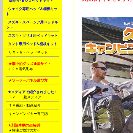
K
新型Ｎ･ＢＯＸベッドキット
L
ウェイク専用ベッド&棚板キッ
ト
L
スズキ・スペーシア用ベッドキ
ット
L
スズキ・ソリオ用ベッドキット
L
タント専用ベッド&棚板キット
N
ＣＸ－８・ベッドキット
U
★車中泊グッズ通販サイト
P
１２ｖ電気毛布
V
★ソーラーパネル選び方
E
★メディアで紹介されました！
C
ＴＶ ・一般メディア
D
ＴＶ番組・動画紹介
D
キャンピングカー専門誌
E
★別注車輌の架装例
A
★特注ご検討の方へ