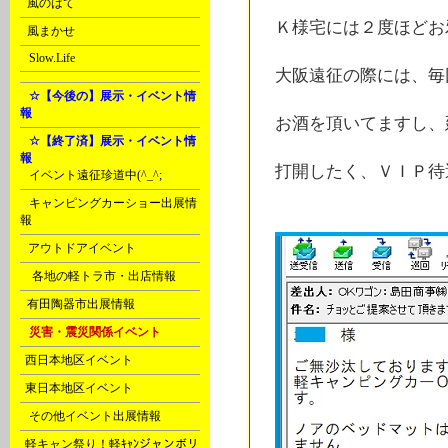
E
風のはて
Ｋ様宅には２度ほどお
E
風まかせ
G
Slow.Life
大阪遠征の際には、毎
H
☆【今後の】展示・イベント情
報
お酒を頂いてますし、
H
☆【終了済】展示・イベント情
報
打開したく、ＶＩＰ待
A
イベント遠征珍道中(^_^;
A
キャンピングカーショー出展情
報
B
アウトドアイベント
D
各地の軽トラ市・出店情報
F
有田陶器市出展情報
H
災害・震災関係イベント
J
西日本地区イベント
J
東日本地区イベント
N
その他イベント出展情報
c
軽キャン祭り！軽ｷｬﾝジャンボリ