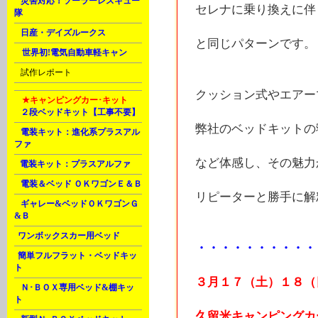
H
災害対応！ソーラーレスキュー
セレナに乗り換えに伴
隊
H
日産・デイズルークス
と同じパターンです。
M
世界初!電気自動車軽キャン
U
試作レポート
クッション式やエアー
M
★キャンピングカー･キット
A
２段ベッドキット【工事不要】
弊社のベッドキットの
A
電装キット：進化系プラスアル
ファ
など体感し、その魅力
B
電装キット：プラスアルファ
D
電装＆ベッド ＯＫワゴンＥ＆Ｂ
リピーターと勝手に解釈
G
ギャレー&ベッドＯＫワゴンＧ
&Ｂ
J
ワンボックスカー用ベッド
・・・・・・・・・・
J
簡単フルフラット・ベッドキッ
ト
３月１７（土）１８（
K
Ｎ･ＢＯＸ専用ベッド&棚キッ
ト
久留米キャンピングカ