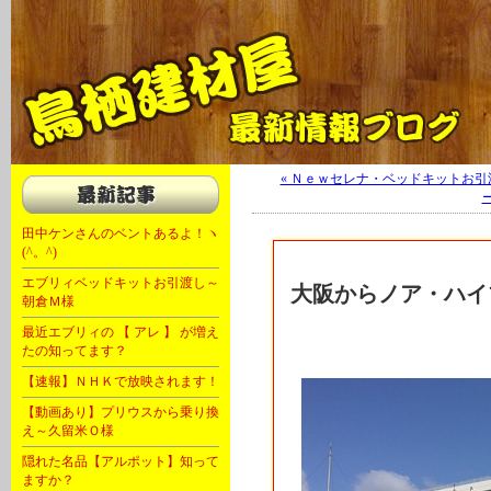
軽キャン 軽自動車 キャンピングカー 福岡 大川 OKワゴン キャンピング
« Ｎｅｗセレナ・ベッドキットお
ー
田中ケンさんのベントあるよ！ヽ
(^。^)
エブリィベッドキットお引渡し～
大阪からノア・ハイ
朝倉Ｍ様
最近エブリィの 【 アレ 】 が増え
たの知ってます？
【速報】ＮＨＫで放映されます！
【動画あり】プリウスから乗り換
え～久留米Ｏ様
隠れた名品【アルポット】知って
ますか？