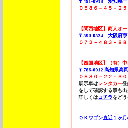
〒491-0918 愛知県一宮
０５８６－４５－２５
【関西地区】商人オー
〒590-0524 大阪府泉
０７２－４８３－８８
【四国地区】（有）中
〒786-0012 高知
０８８０－２２－３０
展示車は
レンタカー
登
をして確認する事も出
詳しくは
コチラ
をどう
ＯＫワゴン直近１ヶ月