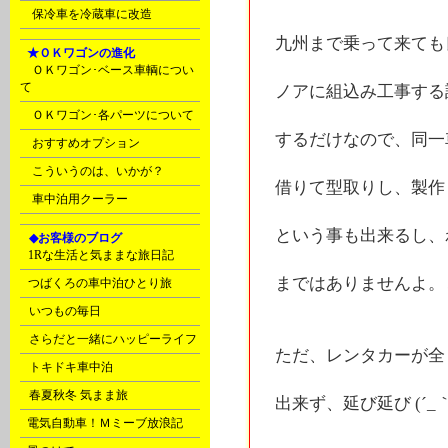
Ｙ
保冷車を冷蔵車に改造
九州まで乗って来ても
F
★ＯＫワゴンの進化
ＯＫワゴン･ベース車輌につい
て
ノアに組込み工事する
ＯＫワゴン･各パーツについて
するだけなので、同一
おすすめオプション
こういうのは、いかが？
借りて型取りし、製作
車中泊用クーラー
という事も出来るし、
G
◆お客様のブログ
C
1Rな生活と気ままな旅日記
まではありませんよ。
C
つばくろの車中泊ひとり旅
D
いつもの毎日
D
さらだと一緒にハッピーライフ
ただ、レンタカーが全
D
トキドキ車中泊
D
春夏秋冬 気まま旅
出来ず、延び延び (´_｀
E
電気自動車！Ｍミーブ放浪記