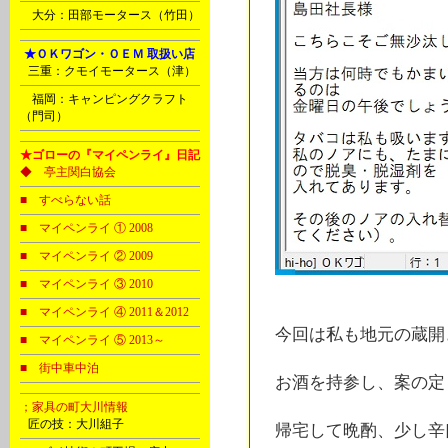
Ｏ
大分：田部モータース（竹田）
Ⅰ
★ＯＫワゴン・ＯＥＭ 取扱い店
B
三重：クモイモータース（津）
Ｐ
福岡：キャンピングクラフト
（門司）
★ゴローの『マイペンライ』日記
◆ 亭主関白協会
■ すべらない話
■ マイペンライ ① 2008
■ マイペンライ ② 2009
■ マイペンライ ③ 2010
■ マイペンライ ④ 2011＆2012
今回は私も地元の蔵開
■ マイペンライ ⑤ 2013～
■ 街中車中泊
お酒を持参し、案の定
；家具の町大川情報
B
匠の技：大川組子
帰宅して晩酌、少し辛口