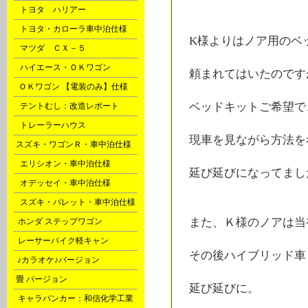
G
トヨタ ハリアー
G
トヨタ・カローラ車中泊仕様
K様よりはノア用のベ
G
マツダ ＣＸ－５
H
ハイエース・ＯＫワゴン
頼まれてはいたのです
P
ＯＫワゴン 【電装のみ】仕様
ベッドキットご希望で
Q
テントむし：改造レポート
X
トレーラーハウス
現車を見ながら方法を
l
スズキ・ワゴンＲ・車中泊仕様
m
エリシオン・車中泊仕様
延び延びになってまし
m
オデッセイ・車中泊仕様
m
スズキ・パレット・車中泊仕様
また、Ｋ様のノアは当
o
ホンダ ステップワゴン
o
レーサーバイク軽キャン
その後ハイブリッド車
s
♪カラオケ♪バージョン
t
畳 バージョン
延び延びに。
u
キャラバンカー：和信化学工業