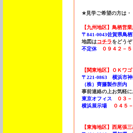
★見学ご希望の方は・
【九州地区】鳥栖営業
〒841-0043佐賀県鳥栖
地図は
コチラ
をどうぞ
不定休
０９４２－５
【関東地区】ＯＫワゴ
〒221-0863 横浜市
（株）齊籐製作所内
事前連絡の上お気軽に
東京オフィス
０３－
横浜展示場
０４５
【東海地区】西尾張三