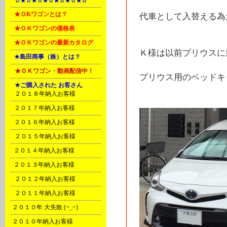
A
☆★☆★☆★☆★☆★☆★☆
B
★ＯKワゴンとは？
代車として入替える為
B
★ＯＫワゴンの価格表
B
★ＯＫワゴンの最新カタログ
Ｋ様は以前プリウスに
C
★島田商事（株）とは？
D
★ＯＫワゴン・動画配信中！
プリウス用のベッドキ
D
★ご購入された お客さん
A
２０１８年納入お客様
B
２０１７年納入お客様
C
２０１６年納入お客様
D
２０１５年納入お客様
E
２０１４年納入お客様
F
２０１３年納入お客様
G
２０１２年納入お客様
H
２０１１年納入お客様
I
２０１０年 大失敗 (>_<)
I
２０１０年納入お客様