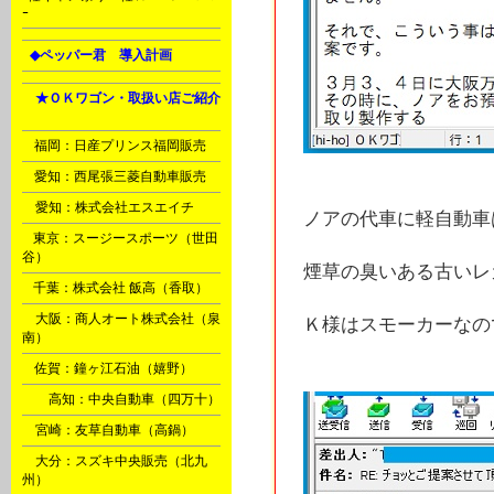
ｰ
L
◆ペッパー君 導入計画
Ｈ
★ＯＫワゴン・取扱い店ご紹介
A
B
福岡：日産プリンス福岡販売
C
愛知：西尾張三菱自動車販売
D
愛知：株式会社エスエイチ
ノアの代車に軽自動車
E
東京：スージースポーツ（世田
谷）
煙草の臭いある古いレ
F
千葉：株式会社 飯高（香取）
G
大阪：商人オート株式会社（泉
Ｋ様はスモーカーなので、
南）
M
佐賀：鐘ヶ江石油（嬉野）
Ｉ
高知：中央自動車（四万十）
Ｎ
宮崎：友草自動車（高鍋）
Ｏ
大分：スズキ中央販売（北九
州）