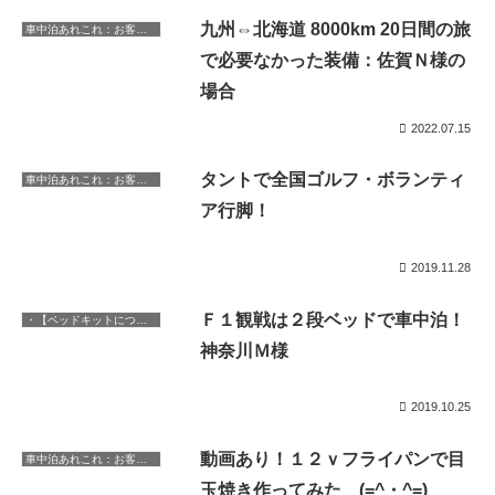
九州⇔北海道 8000km 20日間の旅
車中泊あれこれ：お客様編
で必要なかった装備：佐賀Ｎ様の
場合
2022.07.15
タントで全国ゴルフ・ボランティ
車中泊あれこれ：お客様編
ア行脚！
2019.11.28
Ｆ１観戦は２段ベッドで車中泊！
・【ベッドキットについて】対応車種など
神奈川Ｍ様
2019.10.25
動画あり！１２ｖフライパンで目
車中泊あれこれ：お客様編
玉焼き作ってみた (=^・^=)