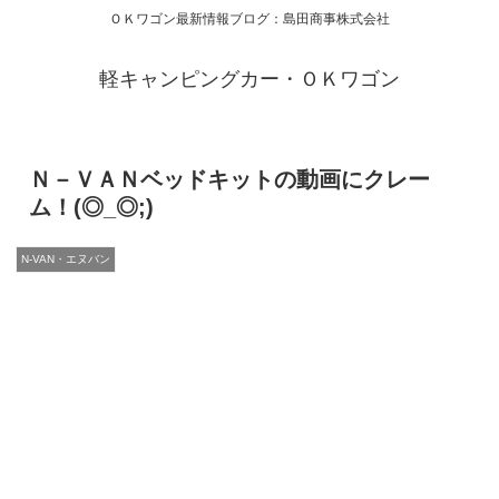
ＯＫワゴン最新情報ブログ：島田商事株式会社
軽キャンピングカー・ＯＫワゴン
Ｎ－ＶＡＮベッドキットの動画にクレー
ム！(◎_◎;)
N-VAN・エヌバン