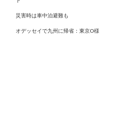
ト
災害時は車中泊避難も
オデッセイで九州に帰省：東京O様
ノア用ベッドキット：埼玉Ｋ様
カテゴリー
【２段ベッドキット】
アトレー＆エブリィ&ハイゼット用
その他（Nvanほか）