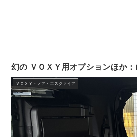
幻の ＶＯＸＹ用オプションほか：
ＶＯＸＹ・ノア・エスクァイア