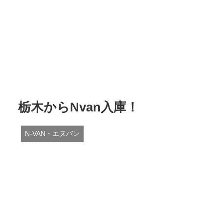
栃木からNvan入庫！
N-VAN・エヌバン