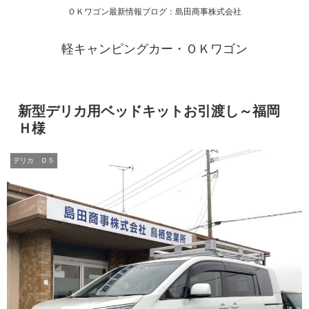
ＯＫワゴン最新情報ブログ：島田商事株式会社
軽キャンピングカー・ＯＫワゴン
新型デリカ用ベッドキットお引渡し～福岡
Ｈ様
デリカ Ｄ５