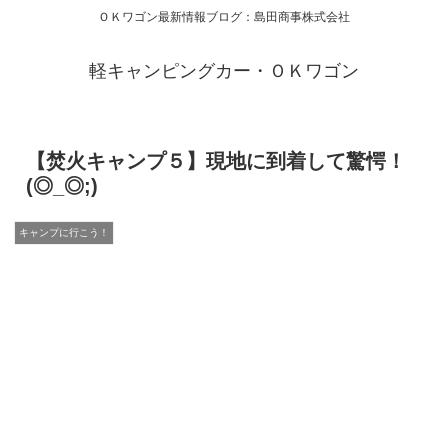
ＯＫワゴン最新情報ブログ：島田商事株式会社
軽キャンピングカー・ＯＫワゴン
【焚火キャンプ５】現地に到着して驚愕！
(◎_◎;)
キャンプに行こう！